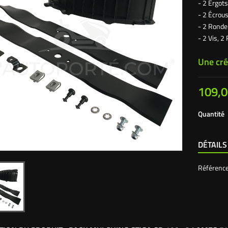
- 2 Ergots
- 2 Écrou
- 2 Rondel
- 2 Vis, 2
Une cré
109,0
Quantité
DÉTAILS
Référenc