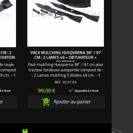
CM : 2
PACK MULCHING HUSQVARNA 38" / 97
KIT FIXA
FIXATION
CM : 2 LAMES 49 + OBTURATEUR +
FIXATIONS
de coupe
Pack mulching Husqvarna 38" / 97 cm pour
Kit de f
e composé
tracteur tondeuse autoportée composé de :
coupe 9
49 cm. - 1
- 2 Lames mulching 5 étoiles 49 cm. - 1
SD98 - SD
1 Écrou
Obturateur d'origine. - 2 Sangles - 2 Vis
2 Ergot - 
REF:
30 07 05
sive
Une création exclusive L'autoporté.com ®
2 Support
Prix
Pri
99,00 €
39

monte s
 En Stock
Disponible En Stock
er
Ajouter au panier