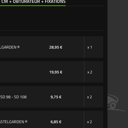
4 CM + OBTURATEUR + FIXATIONS
ELGARDEN ®
28,95 €
x 1
19,95 €
x 2
SD 98 - SD 108
9,75 €
x 2
CASTELGARDEN ®
6,85 €
x 2