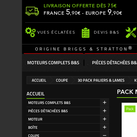
LIVRAISON OFFERTE DÈS 75€
5
9
FRANCE
,
90
€ - EUROPE
,90€
VUES ÉCLATÉES
DEVIS B&S
®
ORIGINE BRIGGS & STRATTON
MOTEURS COMPLETS B&S
PIÈCES DÉTACHÉES B&
ACCUEIL
COUPE
30 PACK PALIERS & LAMES
K
PACK 
ACCUEIL
MOTEURS COMPLETS B&S
Pack
PIÈCES DÉTACHÉES B&S
MOTEUR
BOÎTE
COUPE