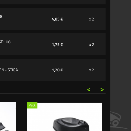
08
4,85 €
x 2
 SD108
1,75 €
x 2
N - STIGA
1,20 €
x 2
<
>
Pack
Pack