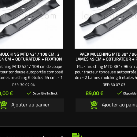
MULCHING MTD 42" / 108 CM : 2
PACK MULCHING MTD 38" / 96 
54 CM + OBTURATEUR + FIXATION
LAMES 49 CM + OBTURATEUR + 
lching MTD 42" / 108 cm de coupe
Pack mulching MTD 38" / 96 cm 
cteur tondeuse autoportée composé
pour tracteur tondeuse autoporté
 Lames mulching 6 étoiles 54 cm. - 1
de : - 2 Lames mulching 6 étoiles 
ateur d'origine. - 1 Vis & 1 Écrou
Obturateur d'origine. - 1 Vis & 
REF:
30 07 04
REF:
30 07 03
illon Une création exclusive
papillon Une création exclu
ix
Prix
9,00 €
89,00 €


L'autoporté.com ®
L'autoporté.com ®
Disponible En Stock
Disponible
Ajouter au panier
Ajouter au pani