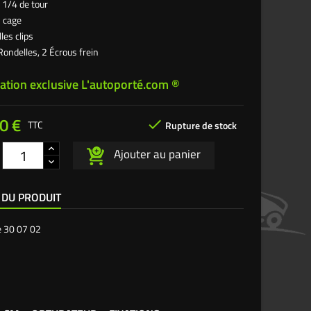
 1/4 de tour
s cage
les clips
 Rondelles, 2 Écrous frein
ation exclusive L'autoporté.com ®
0 €

TTC
Rupture de stock
Ajouter au panier
 DU PRODUIT
e
30 07 02