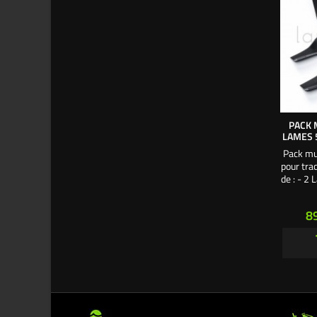
PACK 
LAMES 
Pack mu
pour tra
de : - 2
Obtur
pap
Pr
8