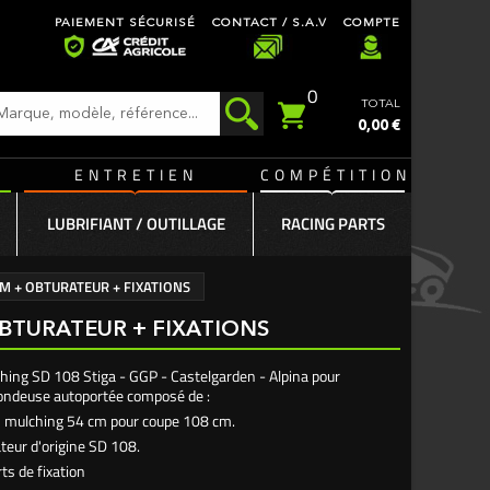
PAIEMENT SÉCURISÉ
CONTACT / S.A.V
COMPTE
0
TOTAL
0,00 €
ENTRETIEN
COMPÉTITION
LUBRIFIANT / OUTILLAGE
RACING PARTS
CM + OBTURATEUR + FIXATIONS
OBTURATEUR + FIXATIONS
hing SD 108 Stiga - GGP - Castelgarden - Alpina pour
tondeuse autoportée composé de :
 mulching 54 cm pour coupe 108 cm.
teur d'origine SD 108.
ts de fixation