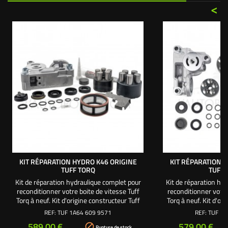
<
KIT RÉPARATION HYDRO K46 ORIGINE
KIT RÉPARATION 
TUFF TORQ
TUFF 
Kit de réparation hydraulique complet pour
Kit de réparation hy
reconditionner votre boite de vitesse Tuff
reconditionner votre
Torq à neuf. Kit d'origine constructeur Tuff
Torq à neuf. Kit d'or
Torq pour boite hydrostatique modèle K46
Torq ® pour boite hy
REF:
TUF 1A64 609 9571
REF:
TUF 1A
avec corps de pompe Standard équipé de 2
ne manque : Corps de 
Prix
Prix
589,00 €
579,00 €

perçages. Rien ne manque : Corps de
spi, joints torique
Rupture de stock