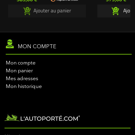
pompe, pistons, joints spi, joints torique,
Référence origi
Ajouter au panier
Ajout
pastilles, ressorts Référence origine
1A646099571
MON COMPTE
Mon compte
Mon panier
Mes adresses
Mon historique