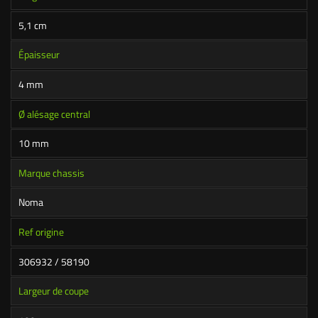
5,1 cm
Épaisseur
4 mm
Ø alésage central
10 mm
Marque chassis
Noma
Ref origine
306932 / 58190
Largeur de coupe