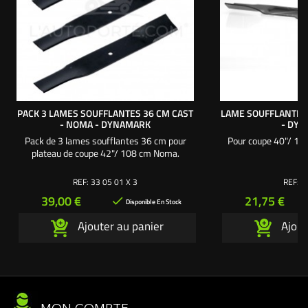
PACK 3 LAMES SOUFFLANTES 36 CM CAST
LAME SOUFFLANTE 5
- NOMA - DYNAMARK
- DY
Pack de 3 lames soufflantes 36 cm pour
Pour coupe 40"/ 102
plateau de coupe 42"/ 108 cm Noma.
REF:
33 05 01 X 3
REF:
3
Prix
Prix
39,00 €
21,75 €

Disponible En Stock
Ajouter au panier
Ajout