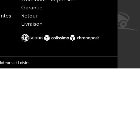
Garantie
entes
Retour
Livraison
oteurs et Loisirs