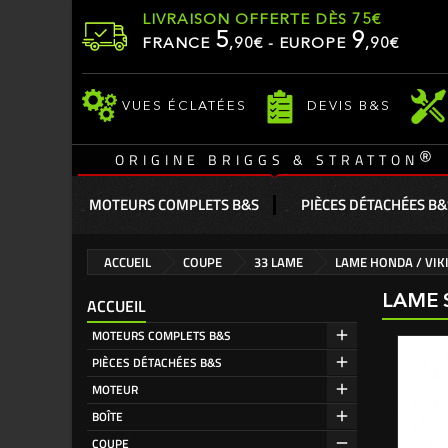
LIVRAISON OFFERTE DÈS 75€
5
9
FRANCE
,
90
€ - EUROPE
,90€
VUES ÉCLATÉES
DEVIS B&S
®
ORIGINE BRIGGS & STRATTON
MOTEURS COMPLETS B&S
PIÈCES DÉTACHÉES B&
ACCUEIL
COUPE
33 LAME
LAME HONDA / VIK
LAME 
ACCUEIL
MOTEURS COMPLETS B&S
PIÈCES DÉTACHÉES B&S
MOTEUR
BOÎTE
COUPE