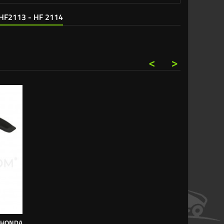
HF2113 - HF 2114
<
>
 HONDA