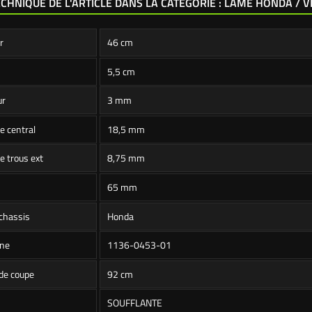
ECHNIQUE DE L'ARTICLE DANS LA CATÉGORIE : LAME HONDA / V
r
46 cm
5,5 cm
ur
3 mm
e central
18,5 mm
e trous ext
8,75 mm
65 mm
chassis
Honda
ine
1136-0453-01
de coupe
92 cm
SOUFFLANTE