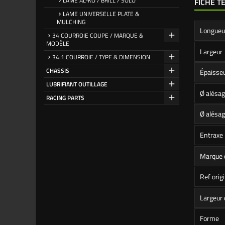
LAME AL-KO / BRILL / SOLO
FICHE T
LAME UNIVERSELLE PLATE &
MULCHING
Longueu
34 COURROIE COUPE / MARQUE &
MODÈLE
Largeur
34.1 COURROIE / TYPE & DIMENSION
CHASSIS
Épaisse
LUBRIFIANT OUTILLAGE
Ø alésag
RACING PARTS
Ø alésag
Entraxe
Marque 
Ref orig
Largeur 
Forme