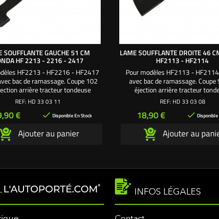
E SOUFFLANTE GAUCHE 51 CM
LAME SOUFFLANTE DROITE 46 
NDA HF 2213 - 2216 - 2417
HF2113 - HF2114
dèles HF2213 - HF2216 - HF2417
Pour modèles HF2113 - HF211
vec bac de ramassage. Coupe 102
avec bac de ramassage. Coupe
ection arrière tracteur tondeuse
éjection arrière tracteur tond
ée. Utilisez avec la lame soufflante
autoportée. Utilisez avec la lame s
REF:
HD 33 03 11
REF:
HD 33 03 08
droite 51 cm
gauche 46 cm
ix
Prix
9,90 €
18,90 €


Disponible En Stock
Disponible
Ajouter au panier
Ajouter au pani
INFOS LÉGALES
rique
Contact