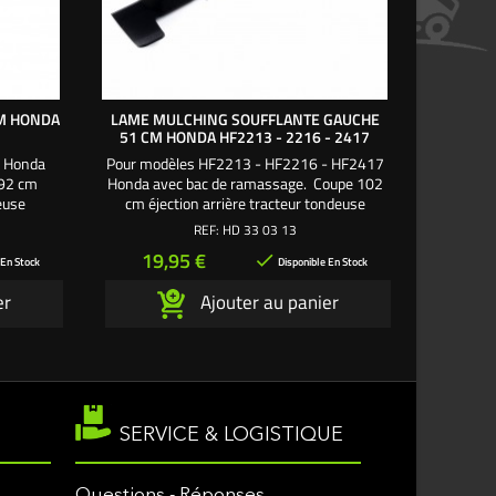
CM HONDA
LAME MULCHING SOUFFLANTE GAUCHE
LAME MU
51 CM HONDA HF2213 - 2216 - 2417
CM
4 Honda
Pour modèles HF2213 - HF2216 - HF2417
Pour m
 92 cm
Honda avec bac de ramassage. Coupe 102
avec b
euse
cm éjection arrière tracteur tondeuse
éject
oufflante
autoportée. Utilisez avec la lame mulching
autoporté
REF:
HD 33 03 13
soufflante droite 51 cm
Prix
Pri
19,95 €
23

 En Stock
Disponible En Stock
er
Ajouter au panier
SERVICE & LOGISTIQUE
Questions - Réponses