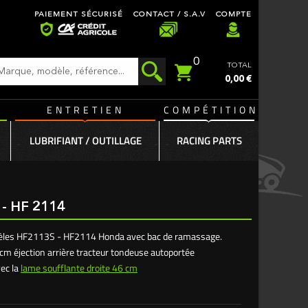
PAIEMENT SÉCURISÉ
CONTACT / S.A.V
COMPTE
0
TOTAL
0,00 €
ENTRETIEN
COMPÉTITION
LUBRIFIANT / OUTILLAGE
RACING PARTS
 HF 2114
èles HF2113S - HF2114 Honda avec bac de ramassage.
cm éjection arrière tracteur tondeuse autoportée
vec la
lame soufflante droite 46 cm