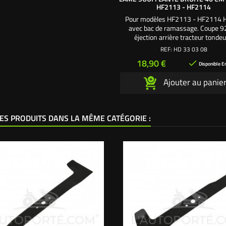
HF2113 - HF2114
Pour modèles HF2113 - HF2114 
avec bac de ramassage. Coupe 9
éjection arrière tracteur tonde
autoportée. Utilisez avec la lame so
REF:
HD 33 03 08
gauche 46 cm
Prix
18,90 €

Disponible E
Ajouter au panie
ES PRODUITS DANS LA MÊME CATÉGORIE :