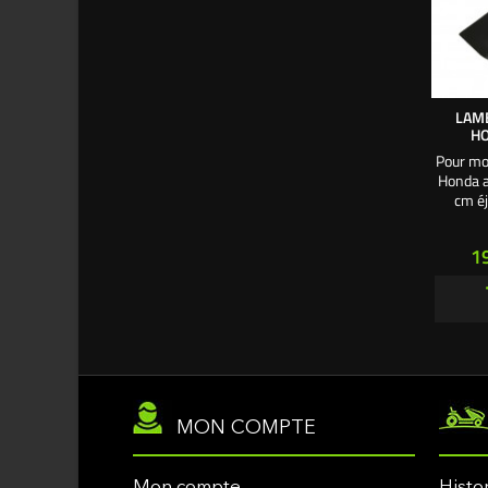
LAM
HO
Pour mo
Honda a
cm éj
autoport
Pr
1
MON COMPTE
Mon compte
Histo