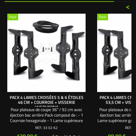
<
Pack
Pack
PACK 4 LAMES CROISÉES 5 & 6 ÉTOILES
PACK 4 LAMES CROI
46 CM + COURROIE + VISSERIE
53,5 CM + VIS
HUSQVARNA
Pour plateaux de coupe 36" / 92 cm avec
Pour plateaux de co
éjection bac arrière Pack composé de : - 1
éjection bac arrière
Courroie hexagonale - 1 Lame supérieure
Lame supérieure gauc
gauche 46 cm 5 étoiles - 1 Lame supérieure
1 Lame supérieure dr
REF:
33 02 62
REF:
3
droite 46 cm 6 étoiles - 1 Lame croisée
- 1 Lame croisée ga
Prix
Prix
