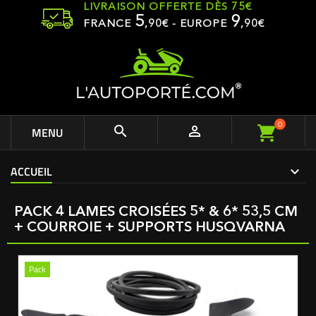
LIVRAISON OFFERTE DÈS 75€
5
9
FRANCE
,
90
€ - EUROPE
,90€
0


MENU
ACCUEIL
PACK 4 LAMES CROISÉES 5* & 6* 53,5 CM
+ COURROIE + SUPPORTS HUSQVARNA
Pack