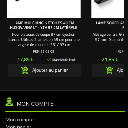
LAME MULCHING 5 ÉTOILES 49 CM
LAME SOUFFLANTE
HUSQVARNA LT - YTH 97 CM LATÉRALE
RO
Pour plateaux de coupe 97 cm éjection
Alésage central Ø 3/
latérale Utilisez 2 lames en 49 cm pour une
57 mm Se monte su
largeur de coupe de 38" / 97 cm
REF:
33 02 09
REF:
3
Prix
Prix
17,85 €
21,85 €

Disponible En Stock
Ajouter au panier
Ajout
MON COMPTE
Mon compte
Mon panier