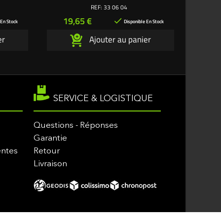
REF:
33 06 04
Prix
Pri
19,65 €
19

 En Stock
Disponible En Stock
er
Ajouter au panier
SERVICE & LOGISTIQUE
Questions - Réponses
Garantie
entes
Retour
Livraison