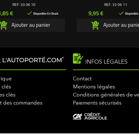
REF:
33 06 10
REF:
33 06 11
ix
Prix
1,85 €
9,95 €


Disponible En Stock
Disponible
Ajouter au panier
Ajouter au pani
INFOS LÉGALES
rique
Contact
 clés
Mentions légales
es clés
Conditions générales de v
it des commandes
Paiements sécurisés