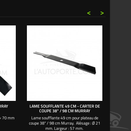
<
>
RRAY
LAME SOUFFLANTE 49 CM - CARTER DE
LAME M
COUPE 38" / 98 CM MURRAY
COU
 = 70 mm
Lame soufflante 49 cm pour plateau de
Lame m
coupe 38" / 98 cm Murray. Alésage : Ø 21
coupe 40"
mm. Largeur : 57 mm.