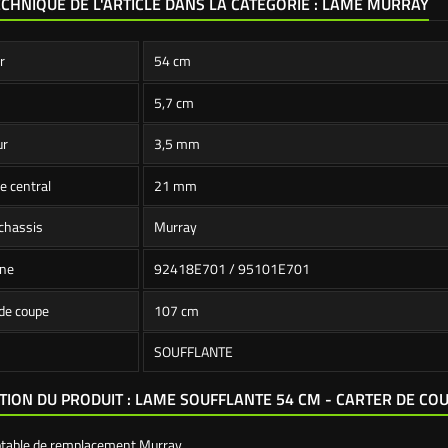
ECHNIQUE DE L'ARTICLE DANS LA CATÉGORIE : LAME MURRAY
r
54 cm
5,7 cm
ur
3,5 mm
e central
21 mm
chassis
Murray
ine
92418E701 / 95101E701
de coupe
107 cm
SOUFFLANTE
TION DU PRODUIT : LAME SOUFFLANTE 54 CM - CARTER DE CO
ptable de remplacement Murray