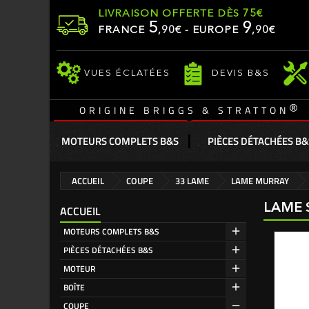
LIVRAISON OFFERTE DÈS 75€
5
9
FRANCE
,
90
€ - EUROPE
,90€
VUES ÉCLATÉES
DEVIS B&S
®
ORIGINE BRIGGS & STRATTON
MOTEURS COMPLETS B&S
PIÈCES DÉTACHÉES B&
ACCUEIL
COUPE
33 LAME
LAME MURRAY
LAME 
ACCUEIL
MOTEURS COMPLETS B&S
PIÈCES DÉTACHÉES B&S
MOTEUR
BOÎTE
COUPE