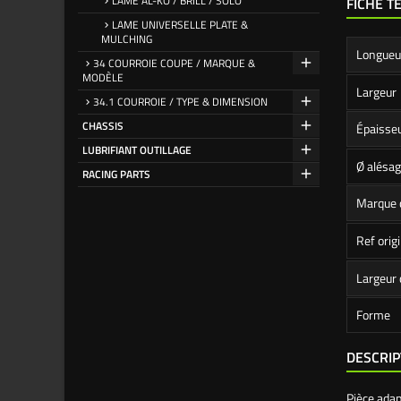
LAME AL-KO / BRILL / SOLO
FICHE T
LAME UNIVERSELLE PLATE &
MULCHING
Longueu
34 COURROIE COUPE / MARQUE &
MODÈLE
Largeur
34.1 COURROIE / TYPE & DIMENSION
CHASSIS
Épaisse
LUBRIFIANT OUTILLAGE
Ø alésag
RACING PARTS
Marque 
Ref orig
Largeur 
Forme
DESCRIP
Pièce ada