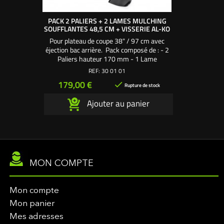
PACK 2 PALIERS + 2 LAMES MULCHING
SOUFFLANTES 48,5 CM + VISSERIE AL-KO
Pour plateau de coupe 38" / 97 cm avec
éjection bac arrière. Pack composé de : - 2
Paliers hauteur 170 mm - 1 Lame
soufflante & mulching gauche 48,5 cm - 1
REF:
30 01 01
Lame soufflante & mulching droite 48,5 cm
Prix
179,00 €

- 2 Supports de lame - 4 Clavettes ovales
Rupture de stock
Une création exclusive L'autoporté.com ®
Ajouter au panier
MON COMPTE
Mon compte
Mon panier
Mes adresses