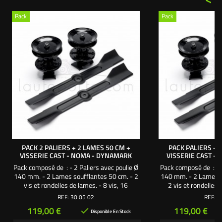
Pack
Pack
PACK 2 PALIERS + 2 LAMES 50 CM +
PACK PALIERS + 
VISSERIE CAST - NOMA - DYNAMARK
VISSERIE CAST -
Pack composé de : - 2 Paliers avec poulie Ø
Pack composé de : - 2
140 mm. - 2 Lames soufflantes 50 cm. - 2
140 mm. - 2 Lames s
vis et rondelles de lames. - 8 vis, 16
2 vis et rondelles 
rondelles, 8 écrous frein de fixation palier
rondelles et 8 écrous 
REF:
30 05 02
REF:
3
sur carter de coupe. Une création
sur carter de co
Prix
Prix
119,00 €
119,00 €

exclusive L'autoporté.com ®
exclusive L'a
Disponible En Stock