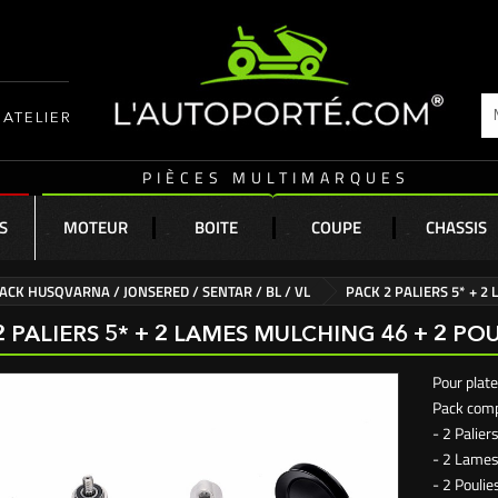
ATELIER
PIÈCES MULTIMARQUES
S
MOTEUR
BOITE
COUPE
CHASSIS
ACK HUSQVARNA / JONSERED / SENTAR / BL / VL
PACK 2 PALIERS 5* + 2
2 PALIERS 5* + 2 LAMES MULCHING 46 + 2 PO
Pour plate
Pack comp
- 2 Palier
- 2 Lames
- 2 Pouli