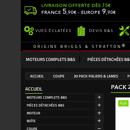
LIVRAISON OFFERTE DÈS 75€
5
9
FRANCE
,
90
€ - EUROPE
,90€
VUES ÉCLATÉES
DEVIS B&S
®
ORIGINE BRIGGS & STRATTON
MOTEURS COMPLETS B&S
PIÈCES DÉTACHÉES B&
ACCUEIL
COUPE
30 PACK PALIERS & LAMES
P
PACK 
ACCUEIL
MOTEURS COMPLETS B&S
Pack
PIÈCES DÉTACHÉES B&S
MOTEUR
BOÎTE
COUPE