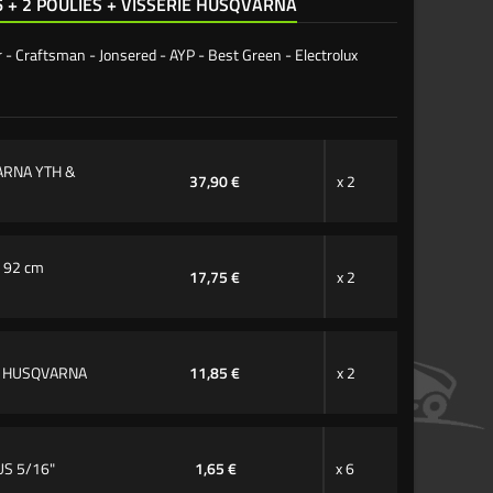
6 + 2 POULIES + VISSERIE HUSQVARNA
 - Craftsman - Jonsered - AYP - Best Green - Electrolux
VARNA YTH &
37,90 €
x 2
 92 cm
17,75 €
x 2
m HUSQVARNA
11,85 €
x 2
US 5/16"
1,65 €
x 6