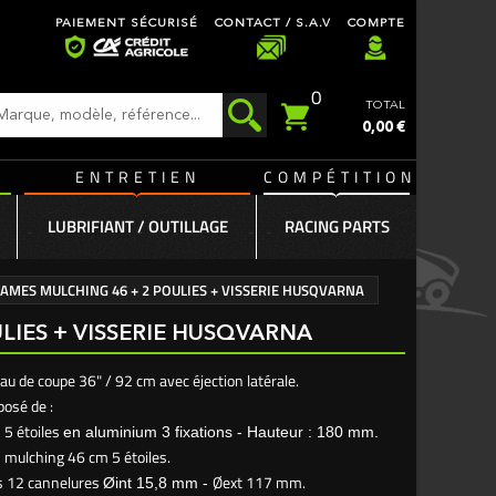
PAIEMENT SÉCURISÉ
CONTACT / S.A.V
COMPTE
0
TOTAL
0,00 €
ENTRETIEN
COMPÉTITION
LUBRIFIANT / OUTILLAGE
RACING PARTS
 LAMES MULCHING 46 + 2 POULIES + VISSERIE HUSQVARNA
ULIES + VISSERIE HUSQVARNA
au de coupe 36" / 92 cm avec éjection latérale.
osé de :
s 5 étoiles
en aluminium
3 fixations - Hauteur : 180 mm.
 mulching 46 cm 5 étoiles.
es 12 cannelures
Øext 117 mm.
Øint 15,8 mm -