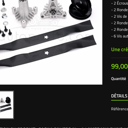
- 2 Écrous
- 2 Rondel
- 2 Vis d
- 2 Ronde
- 2 Rondel
- 6 Vis au
Une cré
99,00
Quantité
DÉTAILS
Référenc