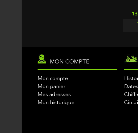
2 Lames 
Une cré
Pr
13
MON COMPTE
Mon compte
Histo
Mon panier
Dates
Mes adresses
Chiffr
Mon historique
Circu