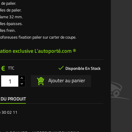
 de palier.
les de palier.
e lame 32 mm.
lles épaisses.
les frein.
toforeuses fixation palier sur carter de coupe.
ation exclusive L'autoporté.com ®
 €

TTC
Disponible En Stock
Ajouter au panier
 DU PRODUIT
e
30 02 11