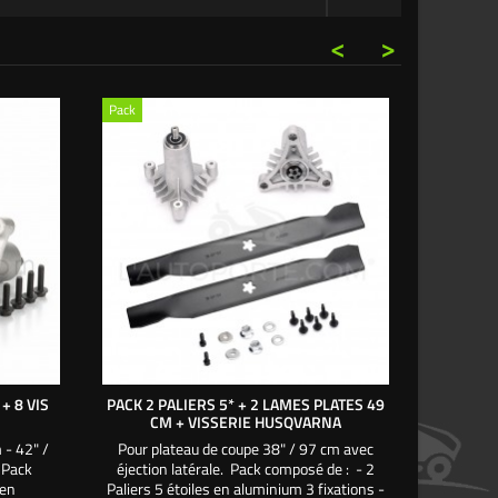
<
>
Pack
Pack
+ 8 VIS
PACK 2 PALIERS 5* + 2 LAMES PLATES 49
PACK 2 
CM + VISSERIE HUSQVARNA
CM + 2 
 - 42" /
Pour plateau de coupe 38" / 97 cm avec
Pour pla
 Pack
éjection latérale. Pack composé de : - 2
éjection
 en
Paliers 5 étoiles en aluminium 3 fixations -
compo