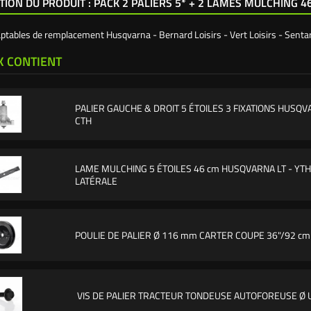
TION DU PRODUIT : PACK 2 PALIERS 5* + 2 LAMES MULCHING 4
ptables de remplacement Husqvarna - Bernard Loisirs - Vert Loisirs - Sentar
K CONTIENT
PALIER GAUCHE & DROIT 5 ÉTOILES 3 FIXATIONS HUSQ
CTH
LAME MULCHING 5 ÉTOILES 46 cm HUSQVARNA LT - YTH
LATÉRALE
POULIE DE PALIER Ø 116 mm CARTER COUPE 36"/92 c
VIS DE PALIER TRACTEUR TONDEUSE AUTOFOREUSE Ø 