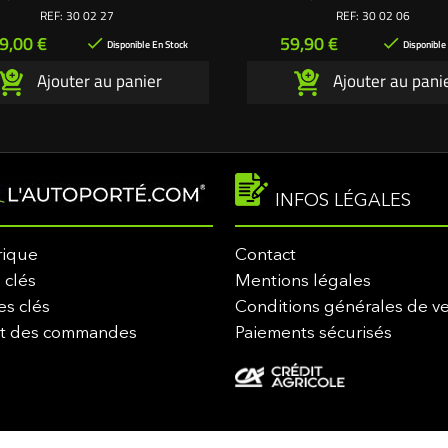
soufflantes 49 cm, largeur 57 mm.
aluminium 4 fixations hauteur
REF:
30 02 27
REF:
30 02 06
ation exclusive L'autoporté.com ®
avec graisseur. - 2 Écrous de pali
ix
Prix
9,00 €
59,90 €


Rondelles de palier. - 2 Vis de lame
Disponible En Stock
Disponible
2 Rondelles épaisses. - 8 Vis aut
Ajouter au panier
Ajouter au pani
fixation palier sur carter de co
création exclusive L'autoporté
INFOS LÉGALES
rique
Contact
 clés
Mentions légales
es clés
Conditions générales de v
it des commandes
Paiements sécurisés