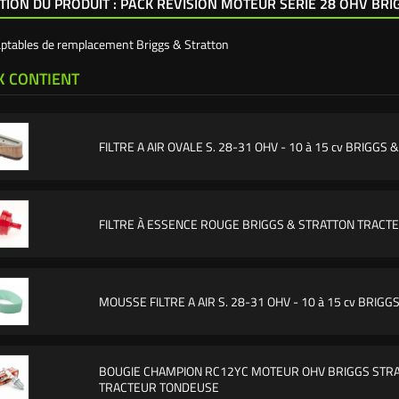
TION DU PRODUIT : PACK RÉVISION MOTEUR SÉRIE 28 OHV BR
aptables de remplacement Briggs & Stratton
K CONTIENT
FILTRE A AIR OVALE S. 28-31 OHV - 10 à 15 cv BRIGGS
FILTRE À ESSENCE ROUGE BRIGGS & STRATTON TRAC
MOUSSE FILTRE A AIR S. 28-31 OHV - 10 à 15 cv BRIG
BOUGIE CHAMPION RC12YC MOTEUR OHV BRIGGS STR
TRACTEUR TONDEUSE