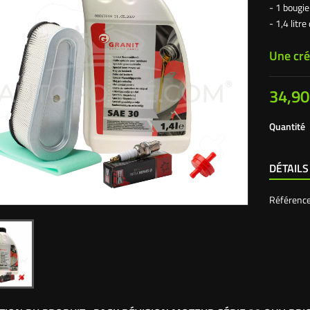
- 1 bougie
- 1,4 litr
Une cré
34,90
Quantité
DÉTAILS
Référenc