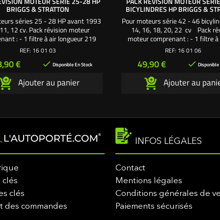
ÉVISION MOTEUR SÉRIE 25-28 HP
PACK RÉVISION MOTEUR SÉRIE
BRIGGS & STRATTON
BICYLINDRES HP BRIGGS & ST
eurs séries 25 - 28 HP avant 1993
Pour moteurs série 42 - 46 bicylin
 11, 12 cv. Pack révision moteur
14, 16, 18, 20, 22 cv Pack ré
ant : - 1 filtre à air longueur 219
moteur comprenant : - 1 filtre à 
rgeur 67 mm - hauteur 70 mm - 1
mousse pour filtre à air - 1 filtre à
REF:
16 01 03
REF:
16 01 06
our filtre à air - 1 filtre à essence
filtre à essence - 2 bougies culot 
ix
Prix
8,90 €
49,90 €


u blanc - 1 bougie culot court - 1,4
litres d'huile moteur SAE30 Une 
Disponible En Stock
Disponible
'huile moteur SAE30 Une création
exclusive L'autoporté.com 
Ajouter au panier
Ajouter au pani
exclusive L'autoporté.com ®
INFOS LÉGALES
rique
Contact
 clés
Mentions légales
es clés
Conditions générales de v
it des commandes
Paiements sécurisés