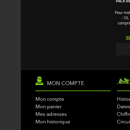
PACK R
Pour mot
: 10,
compren
mm - la
mousse p
Pr
3
rouge o
litre d
MON COMPTE
Mon compte
Histo
Mon panier
Dates
Mes adresses
Chiffr
Mon historique
Circu