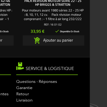
 42-46
PACK RÉVISION MOTEUR SÉRIE 22 - 25
PACK 
RATTON
HP BRIGGS & STRATTON
STRATT
dres HP :
Pour moteurs avant 1980 séries 22 - 25 HP
Pack révi
vision
: 8, 10, 11, 12 cv. Pack révision moteur
Stratt
air - 1
comprenant : - 1 filtre à air long 232/222
autoportée
 huile - 1
mm - larg 115/110 mm - haut 38 mm - 1
ovale - 1
REF:
16 01 02
court - 2
filtre à essence rouge ou blanc - 1 bougie
culot lon
Prix
Pri
33,95 €
21

création
culot court - 1,4 litre d'huile moteur SAE30
Une créa
 En Stock
Disponible En Stock
®
Une création exclusive L'autoporté.com ®
er
Ajouter au panier
SERVICE & LOGISTIQUE
Questions - Réponses
Garantie
entes
Retour
Livraison