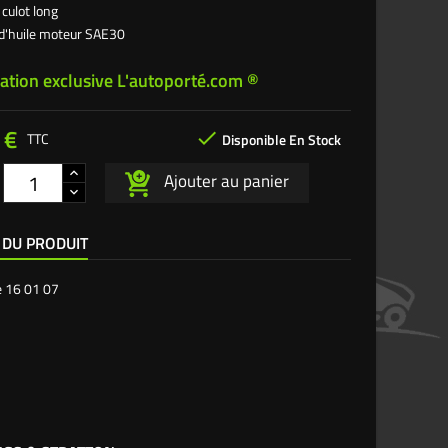
 culot long
e d'huile moteur SAE30
ation exclusive L'autoporté.com ®
 €

TTC
Disponible En Stock
Ajouter au panier
 DU PRODUIT
e
16 01 07