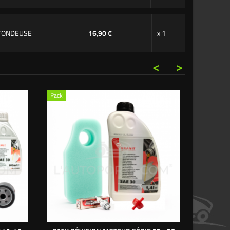
 TONDEUSE
16,90 €
x 1
<
>
Pack
Pack