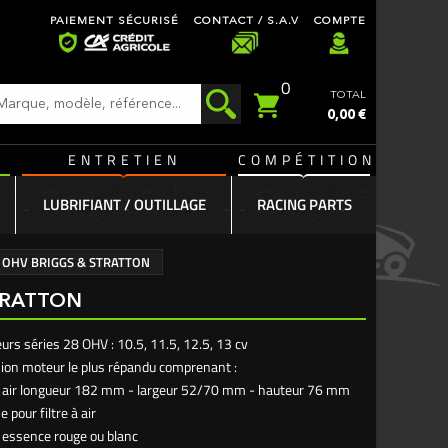
PAIEMENT SÉCURISÉ
CONTACT / S.A.V
COMPTE
0
TOTAL
0,00 €
ENTRETIEN
COMPÉTITION
LUBRIFIANT / OUTILLAGE
RACING PARTS
8 OHV BRIGGS & STRATTON
STRATTON
urs séries 28 OHV : 10.5, 11.5, 12.5, 13 cv
sion moteur le plus répandu comprenant :
e à air longueur 182 mm - largeur 52/70 mm - hauteur 76 mm
 pour filtre à air
 à essence rouge ou blanc