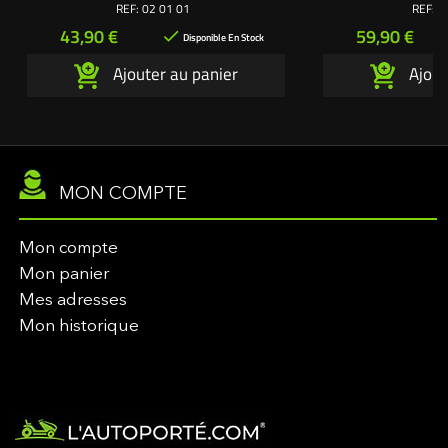
bougie culot court HP 992300 - 1 huile
air 794421 - 1 préfi
REF:
02 01 01
REF:
0
moteur SAE 30 1,4 litre 100006E Pack
- 1 bougie culot lon
Prix
Prix
43,90 €
59,90 €

origine Briggs & Stratton ® Une création
moteur SAE 30 1,4
Disponible En Stock
exclusive L'autoporté.com ®
origine Briggs & St
Ajouter au panier
Ajout
exclusive L'a
MON COMPTE
Mon compte
Mon panier
Mes adresses
Mon historique