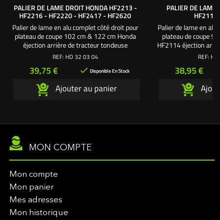
PALIER DE LAME DROIT HONDA HF2213 -
PALIER DE LAME
HF2216 - HF2220 - HF2417 - HF2620
HF2113 
Palier de lame en alu complet côté droit pour
Palier de lame en alu 
plateau de coupe 102 cm & 122 cm Honda
plateau de coupe 9
éjection arrière de tracteur tondeuse
HF2114 éjection arrière
autoportée, pour modèles : HF2213 -
Axe : 20 x 180 mm -
REF:
HD 32 03 04
REF:
HD 
HF2216 - HF2417 : coupe 102 cm HF2220
Roulements : 6204-
Prix
Prix
39,75 €
38,95 €

- HF2620 : coupe 122 cm Palier 3 fixations :
pack 3 Vis de palier.
Disponible En Stock
- Axe : 20 x 190 mm - Entraxe : 92 cm - 2
gauche. - 1 s
Ajouter au panier
Ajout
Roulements 6204-2RS Utilisez : - le pack 3
Vis de fixation palier. - 1...
MON COMPTE
Mon compte
Mon panier
Mes adresses
Mon historique