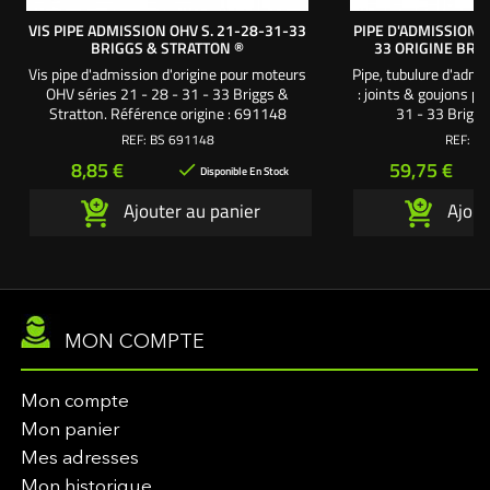
VIS PIPE ADMISSION OHV S. 21-28-31-33
PIPE D'ADMISSION 
BRIGGS & STRATTON ®
33 ORIGINE BRI
Vis pipe d'admission d'origine pour moteurs
Pipe, tubulure d'admi
OHV séries 21 - 28 - 31 - 33 Briggs &
: joints & goujons p
Stratton. Référence origine : 691148
31 - 33 Brig
REF:
BS 691148
REF:
BS
Prix
Prix
8,85 €
59,75 €

Disponible En Stock
Ajouter au panier
Ajout
MON COMPTE
Mon compte
Mon panier
Mes adresses
Mon historique