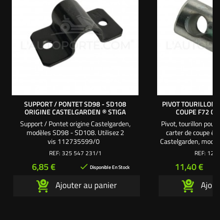
SUPPORT / PONTET SD98 - SD108
PIVOT TOURILLON 
ORIGINE CASTELGARDEN ® STIGA
COUPE F72 C
Support / Pontet origine Castelgarden,
Pivot, tourillon pour
modèles SD98 - SD108. Utilisez 2
carter de coupe éje
vis 112735599/0
Castelgarden, modèl
mm. Ø intérieur : 1
REF:
325 547 231/1
REF:
125 
m
Prix
Prix
6,85 €
11,40 €

Disponible En Stock
Ajouter au panier
Ajout