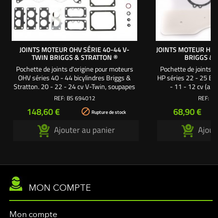
JOINTS MOTEUR OHV SÉRIE 40-44 V-
JOINTS MOTEUR HP 
TWIN BRIGGS & STRATTON ®
BRIGGS & 
Pochette de joints d'origine pour moteurs
Pochette de joints d
OHV séries 40 - 44 bicylindres Briggs &
HP séries 22 - 25 Bri
Stratton. 20 - 22 - 24 cv V-Twin, soupapes
- 11 - 12 cv (an
en tête.
soupapes 
REF:
BS 694012
REF:
BS
Prix
Prix
148,60 €
68,90 €

Rupture de stock
Ajouter au panier
Ajout
MON COMPTE
Mon compte