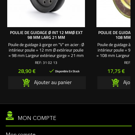
POULIE DE GUIDAGE Ø INT 12 MMØ EXT
POULIE DE GUIDAGE
98 MM LARG 21 MM
108 MM L
Poulie de guidage à gorge en "V" en acier : Ø
Poulie de guidage à go
intérieur poulie = 12 mm Ø extérieur poulie
intérieur poulie = 9.
= 98 mm Largeur extérieur gorge = 21 mm
= 108 mm Largeur ex
Al-Ko - Brill - Solo
Longueur moyeu ave
REF:
31 02 13
REF:
3
Longueur épa
Prix
Prix
28,90 €
17,75 €

Disponible En Stock
Ajouter au panier
Ajout
MON COMPTE
Mon compte