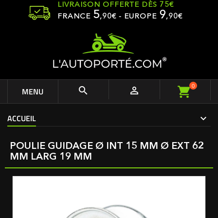
LIVRAISON OFFERTE DÈS 75€
5
9
FRANCE
,
90
€ - EUROPE
,90€
0


MENU
ACCUEIL
POULIE GUIDAGE Ø INT 15 MM Ø EXT 62
MM LARG 19 MM