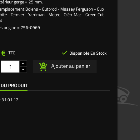
xtérieur gorge = 25 mm.
 remplacement
Bolens - Gutbrod - Massey Ferguson - Cub
hite - Temver - Yardman - Motec - Oléo-Mac - Green Cut -
ut
s origine = 756-0969
 €

TTC
Disponible En Stock
Ajouter au panier
 DU PRODUIT
e
31 01 12