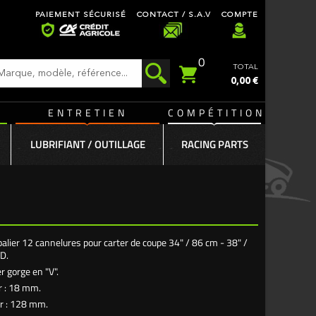
PAIEMENT SÉCURISÉ
CONTACT / S.A.V
COMPTE
0
TOTAL
0,00 €
ENTRETIEN
COMPÉTITION
LUBRIFIANT / OUTILLAGE
RACING PARTS
palier 12 cannelures pour carter de coupe 34" / 86 cm - 38" /
D.
er gorge en "V".
r : 18 mm.
ur : 128 mm.