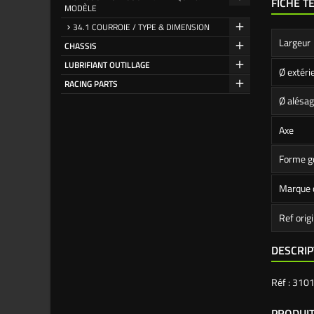
FICHE T
MODÈLE
34.1 COURROIE / TYPE & DIMENSION
Largeur
CHASSIS
LUBRIFIANT OUTILLAGE
Ø extéri
RACING PARTS
Ø alésag
Axe
Forme g
Marque 
Ref orig
DESCRIP
Réf : 310
PRODUIT