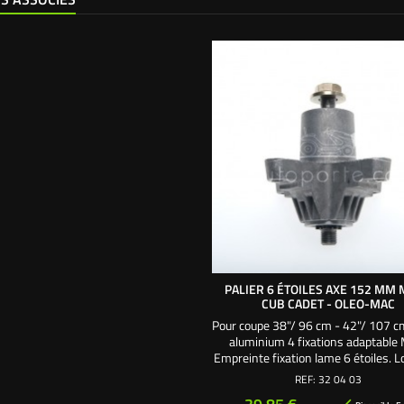
PALIER 6 ÉTOILES AXE 152 MM 
CUB CADET - OLEO-MAC
Pour coupe 38"/ 96 cm - 42"/ 107 cm
aluminium 4 fixations adaptable
Empreinte fixation lame 6 étoiles. 
axe : 152 mm. Axe palier ø 18 mm - 
REF:
32 04 03
ø 16 - 12 cannelures. Équipé d
Prix