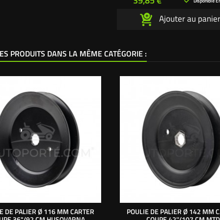
39,85 €

roulements 6204 2RS et 1 écro
Disponible E
palier 320806 Se fixe avec 4 v
Ajouter au panie
autoforeuses côtes US 5/16". Réf
origine 618-0142 / 6180142 / 618
6180138.
ES PRODUITS DANS LA MÊME CATÉGORIE :
E DE PALIER Ø 116 MM CARTER
POULIE DE PALIER Ø 142 MM 
UPE 36"/92 CM HUSQVARNA
COUPE 42''/107 CM MTD