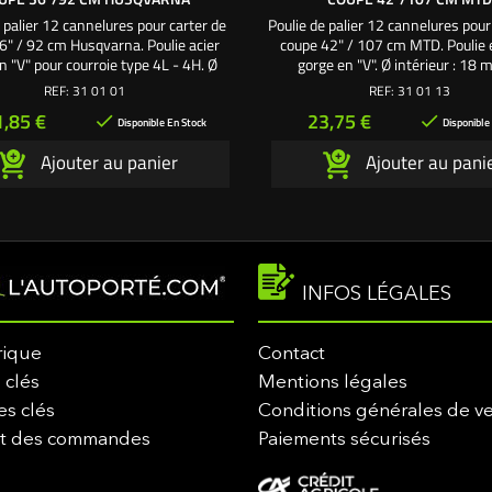
 palier 12 cannelures pour carter de
Poulie de palier 12 cannelures pour
6" / 92 cm Husqvarna. Poulie acier
coupe 42" / 107 cm MTD. Poulie 
n "V" pour courroie type 4L - 4H. Ø
gorge en "V". Ø intérieur : 18 
ur : 15.8 mm. Ø extérieur : 116 mm.
extérieur : 142 mm. Largeur ext
REF:
31 01 01
REF:
31 01 13
 extérieur gorge : 24 mm. Pièce de
gorge : 25 mm. Pièce de
ix
Prix
1,85 €
23,75 €


lacement Husqvarna - Bernard
remplacement Bolens - Gutbrod 
Disponible En Stock
Disponible
irs - Jonsered - Vert Loisirs -
Ferguson - Cub Cadet - White -
Ajouter au panier
Ajouter au pani
reen - Rally - Roper - Handy
- Yardman - Motec - Oléo-Mac - 
Power - Mc Culloch -...
- Master Cut Références origine
0980
INFOS LÉGALES
rique
Contact
 clés
Mentions légales
es clés
Conditions générales de v
it des commandes
Paiements sécurisés