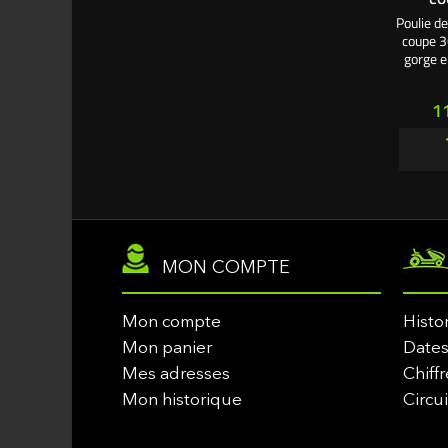
Poulie de
coupe 3
gorge e
intérie
Largeur
Pr
1
remp
Lois
Bestg
MON COMPTE
Mon compte
Histo
Mon panier
Dates
Mes adresses
Chiffr
Mon historique
Circu