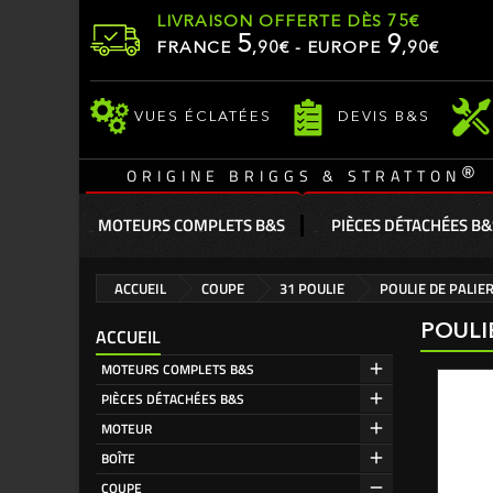
LIVRAISON OFFERTE DÈS 75€
5
9
FRANCE
,
90
€ - EUROPE
,90€
VUES ÉCLATÉES
DEVIS B&S
®
ORIGINE BRIGGS & STRATTON
MOTEURS COMPLETS B&S
PIÈCES DÉTACHÉES B&
ACCUEIL
COUPE
31 POULIE
POULIE DE PALIE
POULI
ACCUEIL
MOTEURS COMPLETS B&S
PIÈCES DÉTACHÉES B&S
MOTEUR
BOÎTE
COUPE