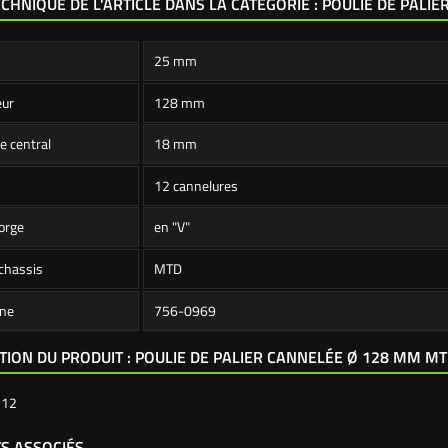
ECHNIQUE DE L'ARTICLE DANS LA CATÉGORIE : POULIE DE PALIE
25 mm
eur
128 mm
e central
18 mm
12 cannelures
orge
en "V"
chassis
MTD
ine
756-0969
TION DU PRODUIT : POULIE DE PALIER CANNELÉE Ø 128 MM M
112
S ASSOCIÉS