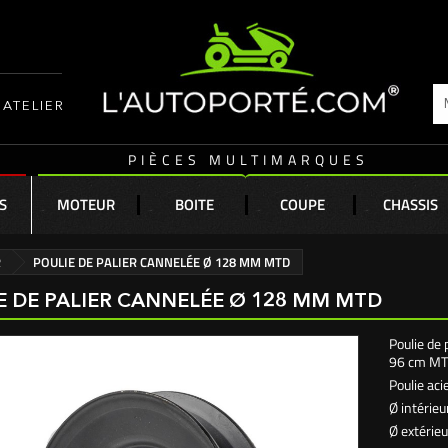
ATELIER
PIÈCES MULTIMARQUES
S
MOTEUR
BOITE
COUPE
CHASSIS
R
POULIE DE PALIER CANNELÉE Ø 128 MM MTD
E DE PALIER CANNELÉE Ø 128 MM MTD
Poulie de 
96 cm MT
Poulie aci
Ø intérieu
Ø extérie