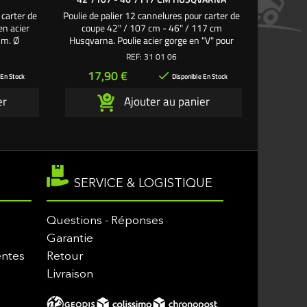
 carter de
Poulie de palier 12 cannelures pour carter de
Poulie 
en acier
coupe 42" / 107 cm - 46" / 117 cm
clavette 
mm. Ø
Husqvarna. Poulie acier gorge en "V" pour
cm Cast
érieur
courroie type 4L - 4H. Ø intérieur : 15.8 mm.
acier go
REF:
31 01 06
Ø extérieur : 160 mm. Largeur extérieur
extérieur
Prix
Pri
17,90 €
23

- Massey
gorge : 27 mm. Pièce de
 En Stock
Disponible En Stock
 Temver
remplacement Husqvarna - Bernard
rempla
er
Ajouter au panier
Green Cut
Loisirs - Jonsered - Vert Loisirs -
Valoisirs 
 = 756-
Bestgreen - Rally - Roper - Handy
- Béal -
Power -...
SERVICE & LOGISTIQUE
Questions - Réponses
Garantie
entes
Retour
Livraison