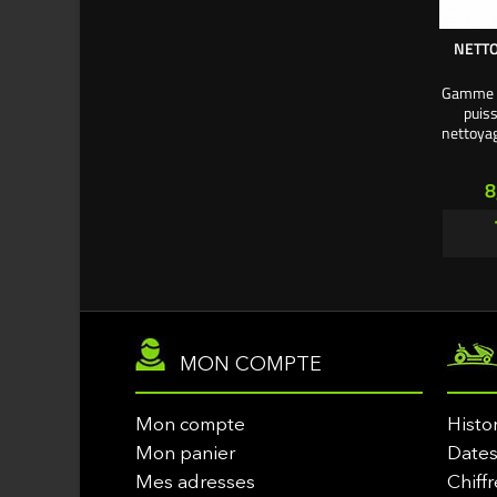
NETTO
Gamme U
puiss
nettoyag
la carr
P
8
MON COMPTE
Mon compte
Histo
Mon panier
Dates
Mes adresses
Chiffr