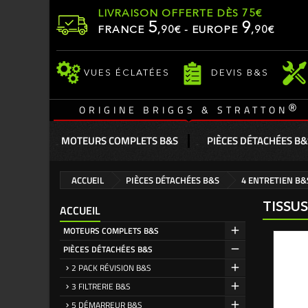
LIVRAISON OFFERTE DÈS 75€
5
9
FRANCE
,
90
€ - EUROPE
,90€
VUES ÉCLATÉES
DEVIS B&S
®
ORIGINE BRIGGS & STRATTON
MOTEURS COMPLETS B&S
PIÈCES DÉTACHÉES B&
ACCUEIL
PIÈCES DÉTACHÉES B&S
4 ENTRETIEN B&
TISSU
ACCUEIL
MOTEURS COMPLETS B&S
PIÈCES DÉTACHÉES B&S
2 PACK RÉVISION B&S
3 FILTRERIE B&S
5 DÉMARREUR B&S