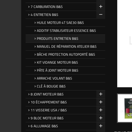
7 CARBURATION B&S
4 ENTRETIEN B&S
HUILE MOTEUR 4T SAE30 B&S
ADDITIF STABILISATEUR ESSENCE B&S
PRODUITS ENTRETIEN B&S
MANUEL DE RÉPARATION ATELIER B&S
BÂCHE PROTECTION AUTOPORTÉ B&S
KIT VIDANGE MOTEUR B&S
PÂTE À JOINT MOTEUR B&S
ARRACHE VOLANT B&S
CLÉ À BOUGIE B&S
8 JOINT MOTEUR B&S
10 ÉCHAPPEMENT B&S
11 VISSERIE USA / B&S
9 BLOC MOTEUR B&S
6 ALLUMAGE B&S