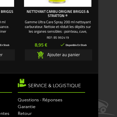
 BRIGGS
NETTOYANT CARBU ORIGINE BRIGGS &
STRATTON ®
0 ml
Gamme Ultra Care Spray 200 ml nettoyant
sance.
carburateur. Nettoie et réduit les dépôts sur
iner
les organes sensibles : pointeau, cuve,
s sur les
gicleur ...
REF:
BS 992419
ateau de
Prix
8,95 €

 En Stock
Disponible En Stock
er
Ajouter au panier
SERVICE & LOGISTIQUE
Questions - Réponses
Garantie
entes
Retour