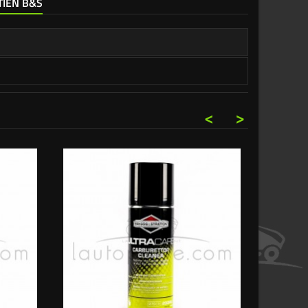
TIEN B&S
<
>