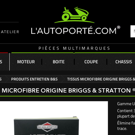
ATELIER
PIÈCES MULTIMARQUES
S
MOTEUR
BOITE
COUPE
CHASSIS
S
PRODUITS ENTRETIEN B&S
TISSUS MICROFIBRE ORIGINE BRIGGS 
S MICROFIBRE ORIGINE BRIGGS & STRATTON 
Gamme Ul
Contient 3
plupart de
Élimine fa
trace.