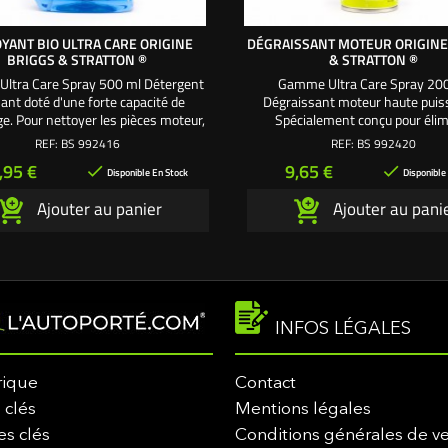
YANT BIO ULTRA CARE ORIGINE
DÉGRAISSANT MOTEUR ORIGINE
BRIGGS & STRATTON ®
& STRATTON ®
ltra Care Spray 500 ml Détergent
Gamme Ultra Care Spray 20
ant doté d'une forte capacité de
Dégraissant moteur haute puis
e. Pour nettoyer les pièces moteur,
Spécialement conçu pour élim
osserie, les plastiques, les jantes.
facilement la graisse et les saleté
REF:
BS 992416
REF:
BS 992420
surfaces métalliques : moteur, pl
rix
Prix
,95 €
9,65 €


coupe, boîte de vitesses.
Disponible En Stock
Disponible
Ajouter au panier
Ajouter au pani
INFOS LÉGALES
rique
Contact
 clés
Mentions légales
es clés
Conditions générales de v