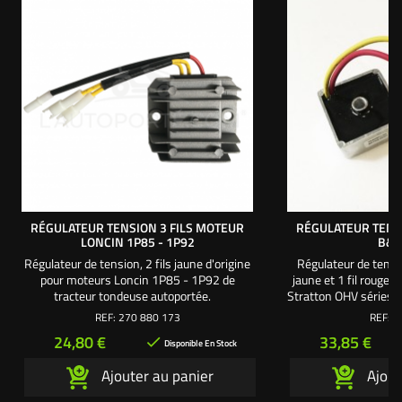
RÉGULATEUR TENSION 3 FILS MOTEUR
RÉGULATEUR TENS
LONCIN 1P85 - 1P92
B&S
Régulateur de tension, 2 fils jaune d'origine
Régulateur de tensi
pour moteurs Loncin 1P85 - 1P92 de
jaune et 1 fil rouge,
tracteur tondeuse autoportée.
Stratton OHV séries 1
31 - 33 - 35 - 38 - 
REF:
270 880 173
REF:
1
références d'origin
Prix
Prix
24,80 €
33,85 €

491
Disponible En Stock
Ajouter au panier
Ajout