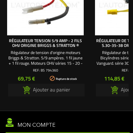
RÉGULATEUR TENSION 5/9 AMP - 2 FILS
RÉGULATEUR DE TEN
OHV ORIGINE BRIGGS & STRATTON ®
S.30-35-38 ORI
Régulateur de tension d'origine moteurs
Régulateur de te
Briggs & Stratton. 5/9 ampères. 1 fil jaune
Bicylindres séries
+ 1 fil rouge. Moteurs OHV séries 15 - 20 -
Vanguard. série 30 : 1
21 - 29 - 30 - 31 - 33 - 35 - 38 - 40 - 44.
série 38 : 23 cv. 2 fil
REF:
BS 794360
REF:
V
1 fil bleu. Référen
Prix
Prix
69,75 €
114,85 €

Rupture de stock
Ajouter au panier
Ajout
MON COMPTE