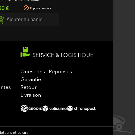
x
80 €

Rupture de stock
Ajouter au panier
SERVICE & LOGISTIQUE
Questions - Réponses
Garantie
entes
Retour
Livraison
oteurs et Loisirs