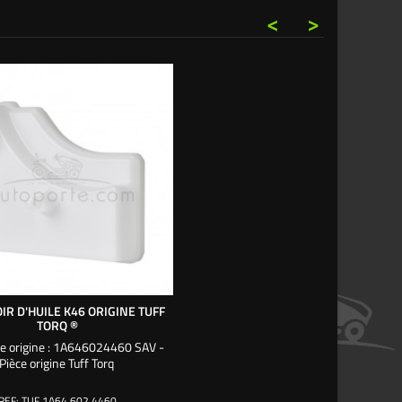
<
>
IR D'HUILE K46 ORIGINE TUFF
TORQ ®
e origine : 1A646024460 SAV -
Pièce origine Tuff Torq
REF:
TUF 1A64 602 4460