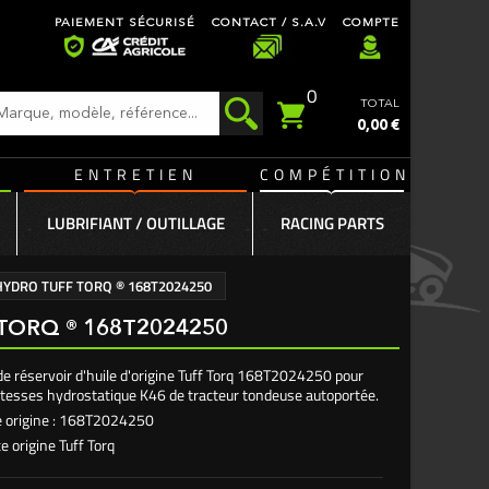
PAIEMENT SÉCURISÉ
CONTACT / S.A.V
COMPTE
0
TOTAL
0,00 €
ENTRETIEN
COMPÉTITION
LUBRIFIANT / OUTILLAGE
RACING PARTS
HYDRO TUFF TORQ ® 168T2024250
TORQ ® 168T2024250
e réservoir d'huile d'origine Tuff Torq 168T2024250 pour
vitesses hydrostatique K46 de tracteur tondeuse autoportée.
 origine : 168T2024250
e origine Tuff Torq