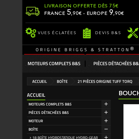
LIVRAISON OFFERTE DÈS 75€
5
9
FRANCE
,
90
€ - EUROPE
,90€
VUES ÉCLATÉES
DEVIS B&S
®
ORIGINE BRIGGS & STRATTON
MOTEURS COMPLETS B&S
PIÈCES DÉTACHÉES B&
ACCUEIL
BOÎTE
21 PIÈCES ORIGINE TUFF TORQ
BOUCH
ACCUEIL
MOTEURS COMPLETS B&S
PIÈCES DÉTACHÉES B&S
MOTEUR
BOÎTE
18 BOÎTE HYDROSTATIQUE HYDRO-GEAR