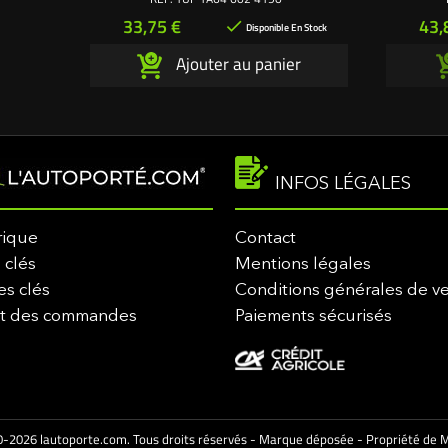
Prix
Pri
33,75 €
43,

Disponible En Stock
Ajouter au panier
INFOS LÉGALES
rique
Contact
 clés
Mentions légales
es clés
Conditions générales de v
it des commandes
Paiements sécurisés
-2026 lautoporte.com. Tous droits réservés - Marque déposée - Propriété de M