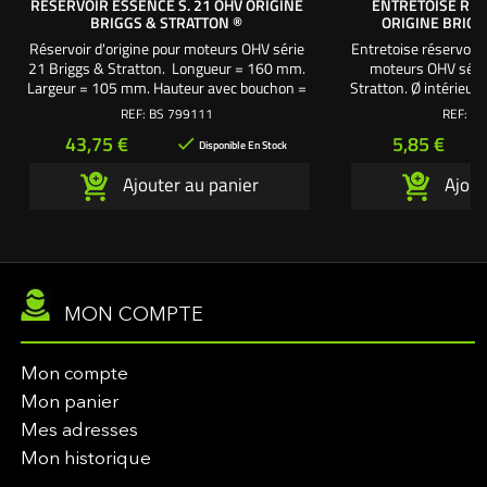
RÉSERVOIR ESSENCE S. 21 OHV ORIGINE
ENTRETOISE RÉ
BRIGGS & STRATTON ®
ORIGINE BRIGG
Réservoir d'origine pour moteurs OHV série
Entretoise réservoir 
21 Briggs & Stratton. Longueur = 160 mm.
moteurs OHV série
Largeur = 105 mm. Hauteur avec bouchon =
Stratton. Ø intérieur 
300 mm. Livré avec Visserie et pates de
mm Haute
REF:
BS 799111
REF:
BS
fixation.
Prix
Prix
43,75 €
5,85 €

Disponible En Stock
Ajouter au panier
Ajout
MON COMPTE
Mon compte
Mon panier
Mes adresses
Mon historique