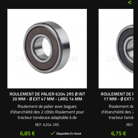
<
ROULEMENT DE PALIER 6204 2RS Ø INT
ROULEMENT DE PAL
20 MM - Ø EXT 47 MM - LARG 14 MM
17 MM - Ø EXT 4
Roulement de palier avec bagues
Roulement de pa
d'étanchéité des 2 côtés Roulement pour
d'étanchéité des 2 
tracteur tondeuse adaptable à de
tracteur tondeu
nombreuses marques : Husqvarna, Bernard
nombreus
REF:
6204 2RS
REF:
6
Loisirs, Vert Loisirs, Jonsered, Castelgarden,
Prix
Prix
6,85 €
6,75 €

Alpina, Stiga, GGP, Honda, Viking, MTD, Cub
Disponible En Stock