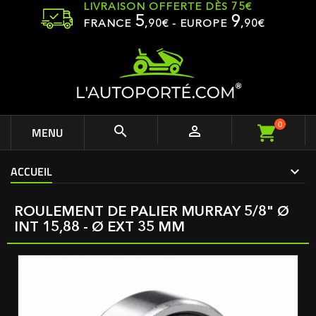
LIVRAISON OFFERTE DÈS 75€
5
9
FRANCE
,
90
€ - EUROPE
,90€
0


MENU
ACCUEIL
ROULEMENT DE PALIER MURRAY 5/8" Ø
INT 15,88 - Ø EXT 35 MM