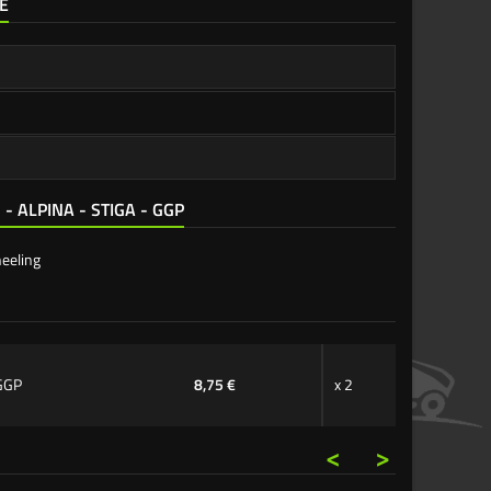
E
 ALPINA - STIGA - GGP
heeling
GGP
8,75 €
x 2
<
>