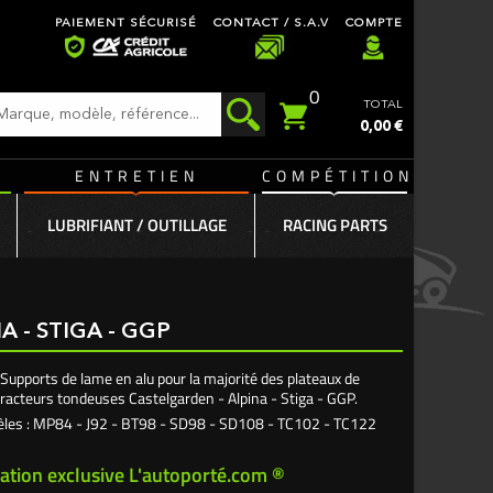
PAIEMENT SÉCURISÉ
CONTACT / S.A.V
COMPTE
0
TOTAL
0,00 €
ENTRETIEN
COMPÉTITION
LUBRIFIANT / OUTILLAGE
RACING PARTS
 - STIGA - GGP
Supports de lame en alu pour la majorité des plateaux de
tracteurs tondeuses Castelgarden - Alpina - Stiga - GGP.
les : MP84 - J92 - BT98 - SD98 - SD108 - TC102 - TC122
ation exclusive L'autoporté.com ®