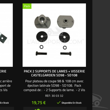
Pack
ERIE
PACK 2 SUPPORTS DE LAMES + VISSERIE
SUPPORT 
CASTELGARDEN SD98 - SD108
c arrière
Pour plateau de coupe 98 & 108 cm avec
Support 
port de
éjection latérale SD98 - SD108. Pack
Brill, So
ts Vis
composé de : - 2 Supports de lame. - 2 Vis
exclusive
de lame 38 mm pas à droite. - 2 Rondelles
REF:
30 03 32
larges. - 2 Rondelles frein. Une création
Prix
Pri
19,75 €
23

exclusive L'autoporté.com ®
 En Stock
Disponible En Stock