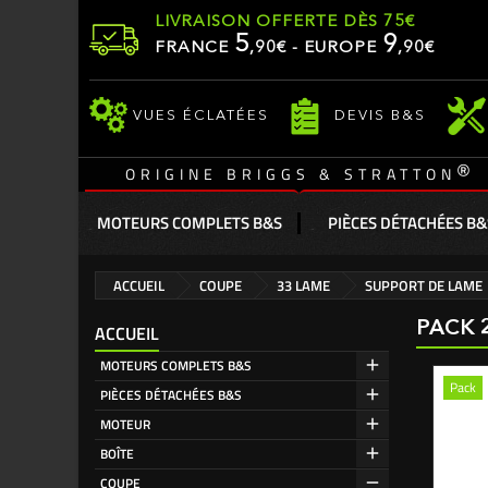
LIVRAISON OFFERTE DÈS 75€
5
9
FRANCE
,
90
€ - EUROPE
,90€
VUES ÉCLATÉES
DEVIS B&S
®
ORIGINE BRIGGS & STRATTON
MOTEURS COMPLETS B&S
PIÈCES DÉTACHÉES B&
ACCUEIL
COUPE
33 LAME
SUPPORT DE LAME
PACK 
ACCUEIL
MOTEURS COMPLETS B&S
Pack
PIÈCES DÉTACHÉES B&S
MOTEUR
BOÎTE
COUPE