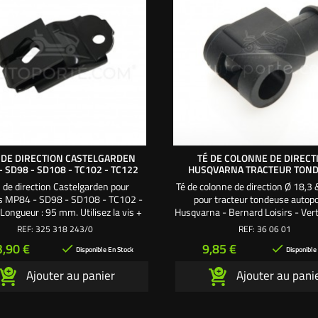
 DE DIRECTION CASTELGARDEN
TÉ DE COLONNE DE DIRECT
 SD98 - SD108 - TC102 - TC122
HUSQVARNA TRACTEUR TON
 de direction Castelgarden pour
Té de colonne de direction Ø 18,
s MP84 - SD98 - SD108 - TC102 -
pour tracteur tondeuse autop
Longueur : 95 mm. Utilisez la vis +
Husqvarna - Bernard Loisirs - Vert
u frein de fixation 112692390/0
Craftsman - Jonsered - AYP - Bes
REF:
325 318 243/0
REF:
36 06 01
Electrolux.
ix
Prix
3,90 €
9,85 €


Disponible En Stock
Disponible
Ajouter au panier
Ajouter au pani