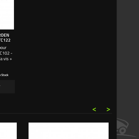
RDEN
 TC122
pour
C102 -
a vis +
2390/0
n Stock
r
<
>