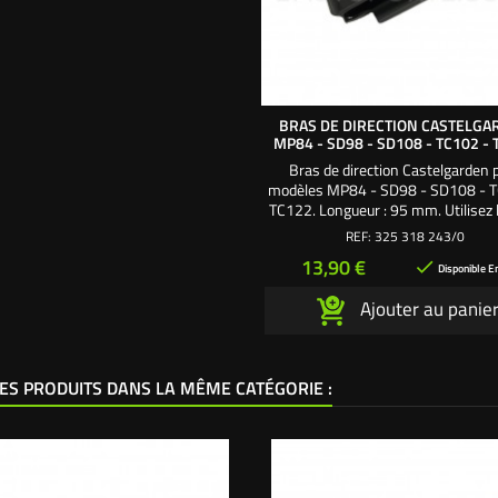
BRAS DE DIRECTION CASTELGA
MP84 - SD98 - SD108 - TC102 -
Bras de direction Castelgarden 
modèles MP84 - SD98 - SD108 - T
TC122. Longueur : 95 mm. Utilisez l
l'écrou frein de fixation 11269
REF:
325 318 243/0
Prix
13,90 €

Disponible E
Ajouter au panie
ES PRODUITS DANS LA MÊME CATÉGORIE :