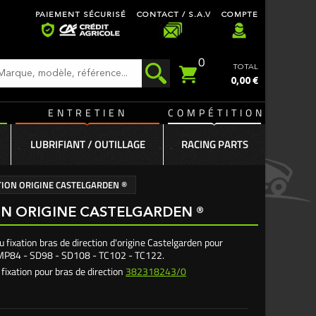
PAIEMENT SÉCURISÉ
CONTACT / S.A.V
COMPTE
0
TOTAL
0,00 €
ENTRETIEN
COMPÉTITION
LUBRIFIANT / OUTILLAGE
RACING PARTS
CTION ORIGINE CASTELGARDEN ®
ION ORIGINE CASTELGARDEN ®
u fixation bras de direction d'origine Castelgarden pour
MP84 - SD98 - SD108 - TC102 - TC122.
fixation pour bras de direction
382318243/0