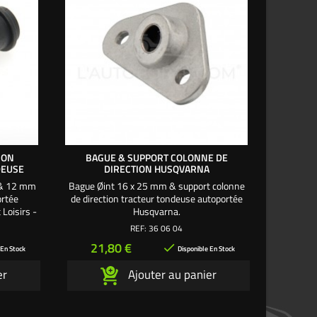
ION
BAGUE & SUPPORT COLONNE DE
BRAS 
DEUSE
DIRECTION HUSQVARNA
3 & 12 mm
Bague Øint 16 x 25 mm & support colonne
Bras de d
ortée
de direction tracteur tondeuse autoportée
95 mm. L
 Loisirs -
Husqvarna.
t Green -
REF:
36 06 04
Prix
Pri
21,80 €
24

 En Stock
Disponible En Stock
er
Ajouter au panier