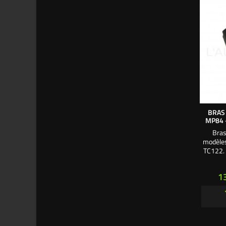
BRAS
MP84 -
Bras
modèle
TC122. 
l'écro
Pr
1