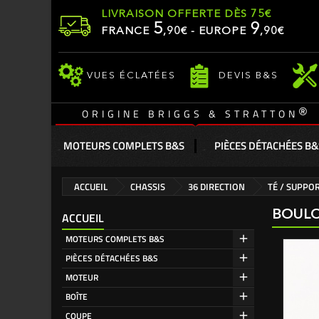
LIVRAISON OFFERTE DÈS 75€
5
9
FRANCE
,
90
€ - EUROPE
,90€
VUES ÉCLATÉES
DEVIS B&S
®
ORIGINE BRIGGS & STRATTON
MOTEURS COMPLETS B&S
PIÈCES DÉTACHÉES B&
ACCUEIL
CHASSIS
36 DIRECTION
TÉ / SUPPOR
BOULO
ACCUEIL
MOTEURS COMPLETS B&S
PIÈCES DÉTACHÉES B&S
MOTEUR
BOÎTE
COUPE