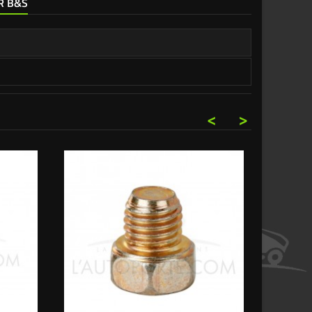
R B&S
<
>