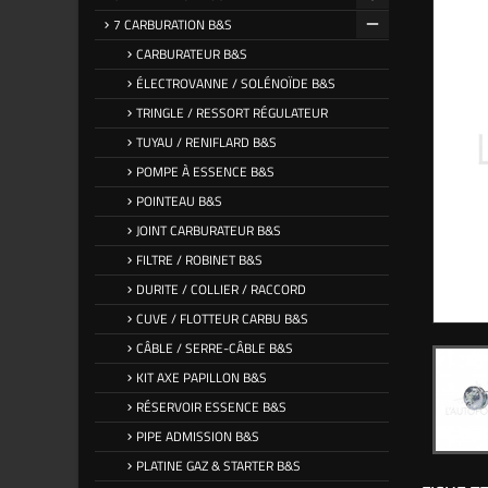
7 CARBURATION B&S
CARBURATEUR B&S
ÉLECTROVANNE / SOLÉNOÏDE B&S
TRINGLE / RESSORT RÉGULATEUR
TUYAU / RENIFLARD B&S
POMPE À ESSENCE B&S
POINTEAU B&S
JOINT CARBURATEUR B&S
FILTRE / ROBINET B&S
DURITE / COLLIER / RACCORD
CUVE / FLOTTEUR CARBU B&S
CÂBLE / SERRE-CÂBLE B&S
KIT AXE PAPILLON B&S
RÉSERVOIR ESSENCE B&S
PIPE ADMISSION B&S
PLATINE GAZ & STARTER B&S