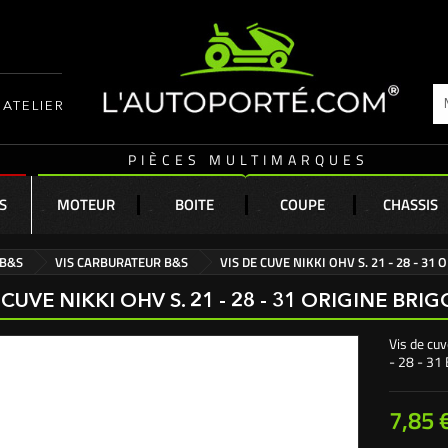
ATELIER
PIÈCES MULTIMARQUES
S
MOTEUR
BOITE
COUPE
CHASSIS
 B&S
VIS CARBURATEUR B&S
VIS DE CUVE NIKKI OHV S. 21 - 28 - 31
 CUVE NIKKI OHV S. 21 - 28 - 31 ORIGINE BR
Vis de cuv
- 28 - 31 
7,85 