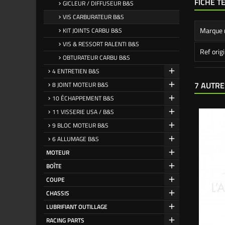
FICHE T
GICLEUR / DIFFUSEUR B&S
VIS CARBURATEUR B&S
Marque 
KIT JOINTS CARBU B&S
VIS & RESSORT RALENTI B&S
Ref orig
OBTURATEUR CARBU B&S
4 ENTRETIEN B&S
7 AUTRE
8 JOINT MOTEUR B&S
10 ÉCHAPPEMENT B&S
11 VISSERIE USA / B&S
9 BLOC MOTEUR B&S
6 ALLUMAGE B&S
MOTEUR
BOÎTE
COUPE
CHASSIS
LUBRIFIANT OUTILLAGE
RACING PARTS