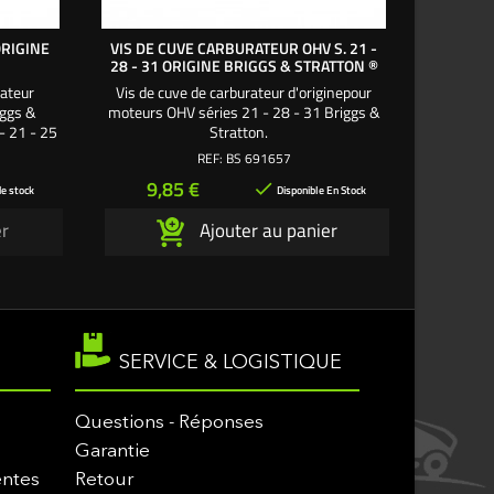
RIGINE
VIS DE CUVE CARBURATEUR OHV S. 21 -
VIS & J
28 - 31 ORIGINE BRIGGS & STRATTON ®
S.
rateur
Vis de cuve de carburateur d'originepour
Vis et jo
iggs &
moteurs OHV séries 21 - 28 - 31 Briggs &
moteur
- 21 - 25
Stratton.
Va
 42 - 44 -
REF:
BS 691657
90227
Prix
Pri
9,85 €
19

e stock
Disponible En Stock
r
Ajouter au panier
SERVICE & LOGISTIQUE
Questions - Réponses
Garantie
entes
Retour