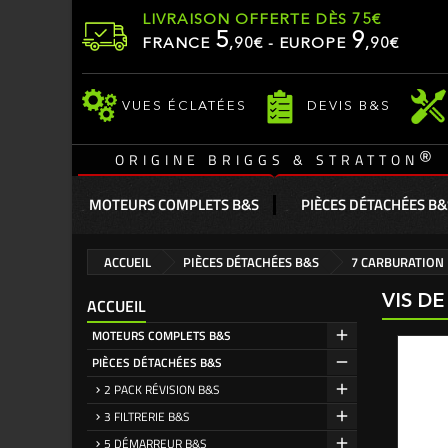
LIVRAISON OFFERTE DÈS 75€
5
9
FRANCE
,
90
€ - EUROPE
,90€
VUES ÉCLATÉES
DEVIS B&S
®
ORIGINE BRIGGS & STRATTON
MOTEURS COMPLETS B&S
PIÈCES DÉTACHÉES B&
ACCUEIL
PIÈCES DÉTACHÉES B&S
7 CARBURATION
VIS DE
ACCUEIL
MOTEURS COMPLETS B&S
PIÈCES DÉTACHÉES B&S
2 PACK RÉVISION B&S
3 FILTRERIE B&S
5 DÉMARREUR B&S