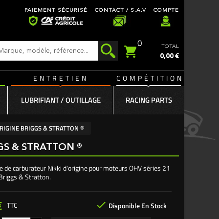
PAIEMENT SÉCURISÉ
CONTACT / S.A.V
COMPTE
0
TOTAL
0,00 €
ENTRETIEN
COMPÉTITION
LUBRIFIANT / OUTILLAGE
RACING PARTS
 ORIGINE BRIGGS & STRATTON ®
IGGS & STRATTON ®
e de carburateur Nikki d'origine pour moteurs OHV séries 21
Briggs & Stratton.
€

TTC
Disponible En Stock