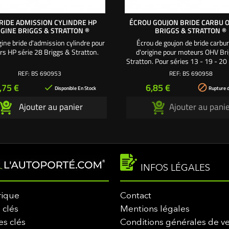
BRIDE ADMISSION CYLINDRE HP
ÉCROU GOUJON BRIDE CARBU O
IGINE BRIGGS & STRATTON ®
BRIGGS & STRATTON ®
igine bride d'admission cylindre pour
Écrou de goujon de bride carbu
s HP série 28 Briggs & Stratton.
d'origine pour moteurs OHV Br
Stratton. Pour séries 13 - 19 - 20 
- 28 - 29 - 30 - 31 - 33 - 35 - 40 -
REF:
BS 690953
REF:
BS 690958
49 Se monte sur goujon BS6
rix
Prix
,75 €
6,85 €


Disponible En Stock
Rupture d
Ajouter au panier
Ajouter au panie
INFOS LÉGALES
rique
Contact
 clés
Mentions légales
es clés
Conditions générales de v