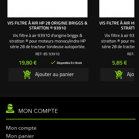
VIS FILTRE À AIR HP 28 ORIGINE BRIGGS &
VIS FILTRE À AIR HP
STRATTON ® 93910
STRATTO
Vis filtre à air 93910 d'origine briggs &
Vis filtre à air 939
stratton ® pour moteurs monocylindre HP
stratton ® pour mot
série 28 de tracteur tondeuse autoportée.
série 28 de tracteur
Longueur totale vis 70 mm ø filetage 4,7
Longueur totale v
REF:
BS 93910
REF:
B
mm Longueur filetage 19 mm
4,7 mm Longueu
Prix
Prix
19,80 €
5,85 €

Disponible En Stock
Ajouter au panier
Ajout
MON COMPTE
Mon compte
Mon panier