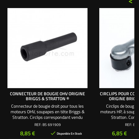
<
CONNECTEUR DE BOUGIE OHV ORIGINE
CIRCLIPS POUR CO
BRIGGS & STRATTON ®
ORIGINE BRIGG
Connecteur de bougie droit pour tous les
Circlips de bougie
moteurs OHV, soupapes en tête Briggs &
moteurs HP, à soupap
Stratton. Circlips correspondant vendu
Stratton. Conn
séparément BS692424
correspon
REF:
BS 691909
REF:
BS
séparéme
Prix
Prix
8,85 €
6,85 €

Disponible En Stock