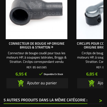
CONNECTEUR DE BOUGIE HP ORIGINE
CIRCLIPS POUR CO
BRIGGS & STRATTON ®
ORIGINE BRIGG
Connecteur de bougie coudé pour tous les
Circlips de bougie
moteurs HP, à soupapes latérales, Briggs &
moteurs HP, à soupap
Stratton. Circlips correspondant vendu
Stratton. Conn
séparément BS493880
correspon
REF:
BS 66538S
REF:
BS
séparéme
Prix
Prix
6,95 €
6,85 €

Disponible En Stock
Ajouter au panier
Ajout
>
5 AUTRES PRODUITS DANS LA MÊME CATÉGORIE :