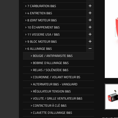
7 CARBURATION B&S
4 ENTRETIEN B&S
8 JOINT MOTEUR B&S
10 ÉCHAPPEMENT B&S
11 VISSERIE USA / B&S
9 BLOC MOTEUR B&S
6 ALLUMAGE B&S
BOUGIE / ANTIPARASITE B&S
BOBINE D'ALLUMAGE B&S
RELAIS / SOLÉNOÏDE B&S
COURONNE / VOLANT MOTEUR BS
ALTERNATEUR B&S - VANGUARD
RÉGULATEUR TENSION B&S
VOLUTE / GRILLE VENTILATEUR B&S
CONTACTEUR À CLÉ B&S
CLAVETTE D'ALLUMAGE B&S