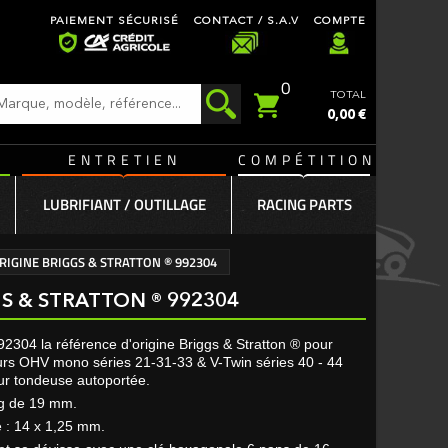
PAIEMENT SÉCURISÉ
CONTACT / S.A.V
COMPTE
0
TOTAL
0,00 €
ENTRETIEN
COMPÉTITION
LUBRIFIANT / OUTILLAGE
RACING PARTS
IGINE BRIGGS & STRATTON ® 992304
 & STRATTON ® 992304
2304 la référence d'origine Briggs & Stratton ® pour
urs OHV mono séries 21-31-33 & V-Twin séries 40 - 44
ur tondeuse autoportée.
ng de 19 mm.
e : 14 x 1,25 mm.