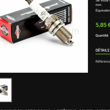
Se visse
mm.
Equivale
5,85 
Quantité
DÉTAILS
Référenc