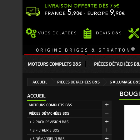
LIVRAISON OFFERTE DÈS 75€
5
9
FRANCE
,
90
€ - EUROPE
,90€
VUES ÉCLATÉES
DEVIS B&S
®
ORIGINE BRIGGS & STRATTON
MOTEURS COMPLETS B&S
PIÈCES DÉTACHÉES B&
ACCUEIL
PIÈCES DÉTACHÉES B&S
6 ALLUMAGE B&
BOUGI
ACCUEIL
MOTEURS COMPLETS B&S
PIÈCES DÉTACHÉES B&S
2 PACK RÉVISION B&S
3 FILTRERIE B&S
5 DÉMARREUR B&S