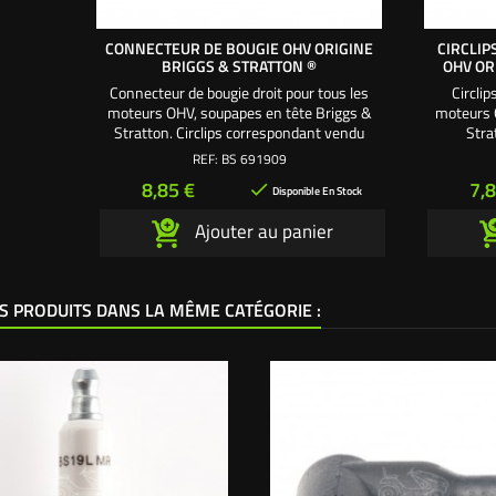
CONNECTEUR DE BOUGIE OHV ORIGINE
CIRCLIP
BRIGGS & STRATTON ®
OHV OR
Connecteur de bougie droit pour tous les
Circlip
moteurs OHV, soupapes en tête Briggs &
moteurs 
Stratton. Circlips correspondant vendu
Stra
séparément BS692424
corre
REF:
BS 691909
Prix
Pri
8,85 €
7,8

Disponible En Stock
Ajouter au panier
S PRODUITS DANS LA MÊME CATÉGORIE :