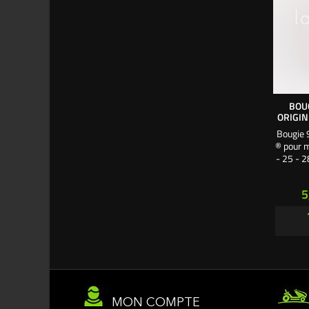
BOU
ORIGIN
Bougie 
® pour 
- 25 - 2
ton
référen
P
5
& S
soupapes
10 mm. Ø
MON COMPTE