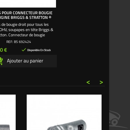
S POUR CONNECTEUR BOUGIE
IGINE BRIGGS & STRATTON ®
s de bougie droit pour tous les
OHV, soupapes en tête Briggs &
tton. Connecteur de bougie
spondant vendu séparément
REF:
BS 692424
BS691909
x
0 €

Disponible En Stock
Ajouter au panier
<
>