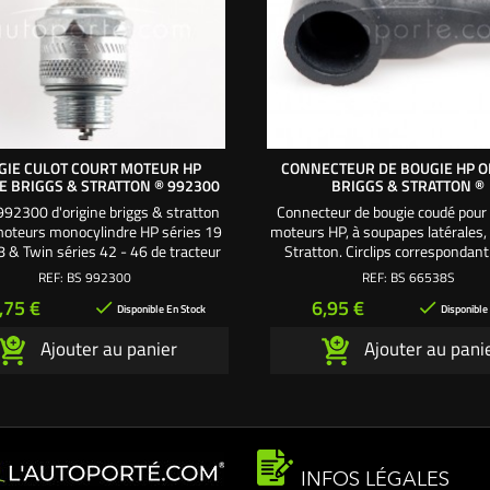
GIE CULOT COURT MOTEUR HP
CONNECTEUR DE BOUGIE HP O
E BRIGGS & STRATTON ® 992300
BRIGGS & STRATTON ®
992300 d'origine briggs & stratton
Connecteur de bougie coudé pour 
moteurs monocylindre HP séries 19
moteurs HP, à soupapes latérales,
8 & Twin séries 42 - 46 de tracteur
Stratton. Circlips correspondan
deuse autoportée. La bougie de
séparément BS49388
REF:
BS 992300
REF:
BS 66538S
ce pour tous les moteurs HP Briggs
rix
Prix
,75 €
6,95 €


tratton, ancienne génération à
Disponible En Stock
Disponible
 latérales, sauf OHV. Culot court de
Ajouter au panier
Ajouter au pani
 filetage : 14 x 1,25 mm. Se visse
et se dévisse avec une clé...
INFOS LÉGALES