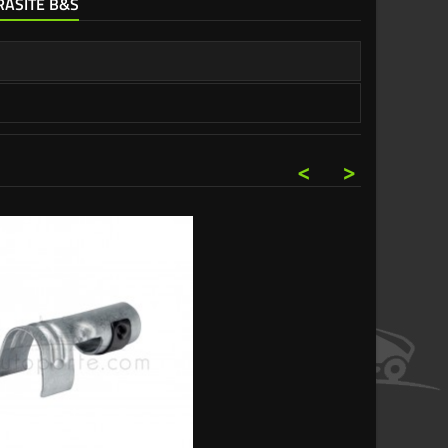
RASITE B&S
<
>