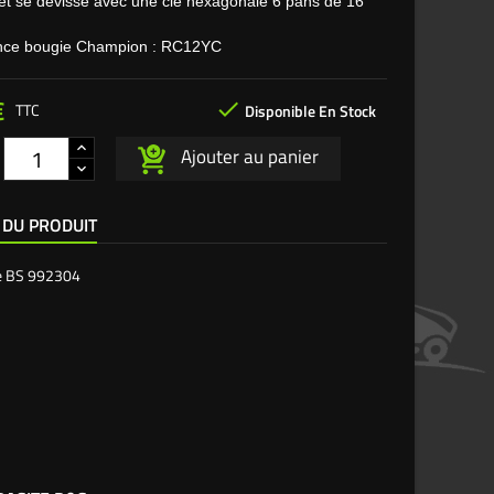
 et se dévisse avec une clé hexagonale 6 pans de 16
nce bougie Champion : RC12YC
€

TTC
Disponible En Stock
Ajouter au panier
 DU PRODUIT
e
BS 992304