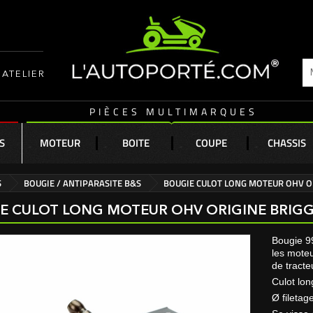
ATELIER
PIÈCES MULTIMARQUES
S
MOTEUR
BOITE
COUPE
CHASSIS
S
BOUGIE / ANTIPARASITE B&S
BOUGIE CULOT LONG MOTEUR OHV OR
E CULOT LONG MOTEUR OHV ORIGINE BRIGGS
Bougie 99
les mote
de tracte
Culot lo
Ø filetag