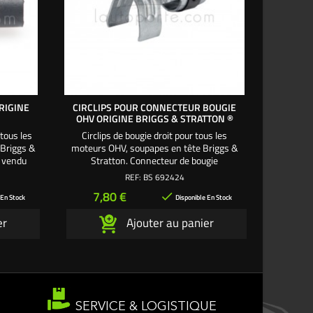
RIGINE
CIRCLIPS POUR CONNECTEUR BOUGIE
CONNEC
OHV ORIGINE BRIGGS & STRATTON ®
tous les
Circlips de bougie droit pour tous les
Connecte
 Briggs &
moteurs OHV, soupapes en tête Briggs &
moteurs 
t vendu
Stratton. Connecteur de bougie
Stratto
0
correspondant vendu séparément
s
REF:
BS 692424
BS691909
Prix
Pr
7,80 €
8,

 En Stock
Disponible En Stock
er
Ajouter au panier
SERVICE & LOGISTIQUE