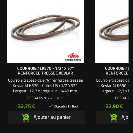
COURROIE 4LK570 - 1/2" X 57"
COURROIE 4LK6
RENFORCÉE TRESSÉE KEVLAR
RENFORCÉE T
Courroie trapézoïdale "V" renforcée tressée
Courroie trapézoïdale
Kevlar 4LK570 - Côtes US : 1/2"x57".
Kevlar 4LK690 - C
Largeur : 12,7 x Longueur : 1448 mm.
Largeur : 12,7 x 
Professionnel motoculture parcs et jardins :
Professionnel motocul
REF:
4LK570 / 4L570 K
REF:
4LK69
Pour un usage intensif, optez pour une
Pour un usage inte
Prix
Prix
32,75 €
32,90 €

courroie de qualité supérieure, renforcée et
courroie de qualité s
Disponible En Stock
tressée en kevlar. Nos courroies de
tressée en kevlar
Ajouter au panier
Ajout
transmission en kevlar sont utilisées par de
transmission en kevla
nombreux Teams et pilotes...
nombreux Team