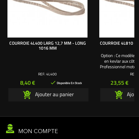
COURROIE 4L400 LARG 12,7 MM - LONG
COURROIE 4L810 - 
1016 MM
Option : Ce modèle de
en kevlar aux côte
Professionnel motocul
Pour un usage inte
REF:
4L400
REF:
courroie de qualité s
Prix
Prix
8,40 €
23,55 €

tressée en kevla
Disponible En Stock
transmission en kevla
Ajouter au panier
Ajout
nombreux Teams e
courses de 
MON COMPTE