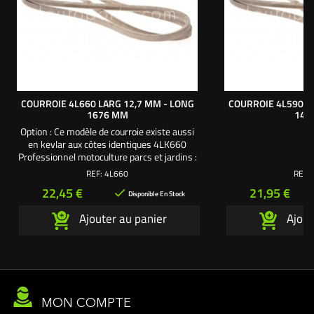
COURROIE 4L660 LARG 12,7 MM - LONG
COURROIE 4L590 L
1676 MM
149
Option : Ce modèle de courroie existe aussi
en kevlar aux côtes identiques 4LK660
Professionnel motoculture parcs et jardins :
Pour un usage intensif, optez pour une
REF:
4L660
REF:
courroie de qualité supérieure, renforcée et
Prix
Prix
22,45 €
21,95 €

tressée en kevlar. Nos courroies de
Disponible En Stock
transmission en kevlar sont utilisées par de
Ajouter au panier
Ajout
nombreux Teams et pilotes sur les courses
de vitesse et...
MON COMPTE