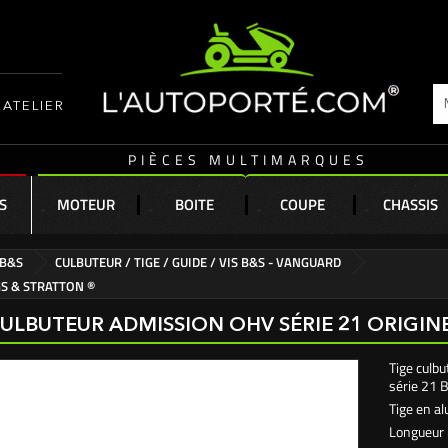
ATELIER
PIÈCES MULTIMARQUES
S
MOTEUR
BOITE
COUPE
CHASSIS
 B&S
CULBUTEUR / TIGE / GUIDE / VIS B&S - VANGUARD
GS & STRATTON ®
CULBUTEUR ADMISSION OHV SÉRIE 21 ORIGIN
Tige culb
série 21 B
Tige en a
Longueur