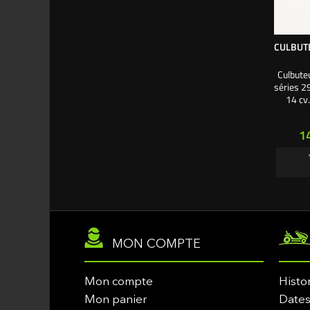
CULBUTE
Culbute
séries 29
14 cv.
Pr
1
MON COMPTE
Mon compte
Histo
Mon panier
Dates