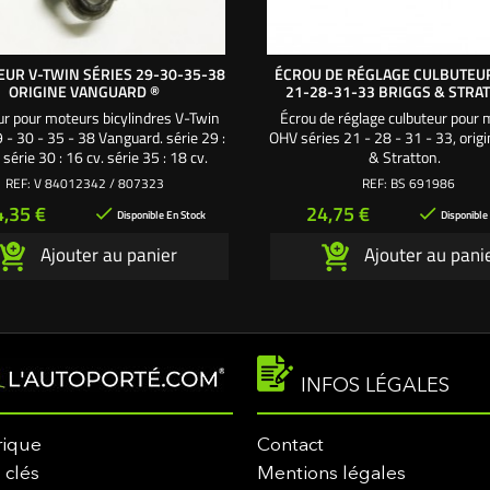
UR V-TWIN SÉRIES 29-30-35-38
ÉCROU DE RÉGLAGE CULBUTEUR
ORIGINE VANGUARD ®
21-28-31-33 BRIGGS & STRA
ur pour moteurs bicylindres V-Twin
Écrou de réglage culbuteur pour
 - 30 - 35 - 38 Vanguard. série 29 :
OHV séries 21 - 28 - 31 - 33, orig
 série 30 : 16 cv. série 35 : 18 cv.
& Stratton.
série 38 : 23 cv.
REF:
V 84012342 / 807323
REF:
BS 691986
ix
Prix
4,35 €
24,75 €


Disponible En Stock
Disponible
Ajouter au panier
Ajouter au pani
INFOS LÉGALES
rique
Contact
 clés
Mentions légales