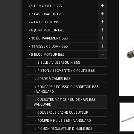
5 DÉMARREUR B&S
7 CARBURATION B&S
4 ENTRETIEN B&S
8 JOINT MOTEUR B&S
10 ÉCHAPPEMENT B&S
11 VISSERIE USA / B&S
9 BLOC MOTEUR B&S
BIELLE / VILEBREQUIN B&S
PISTON / SEGMENTS / CIRCLIPS B&S
ARBRE À CAMES B&S
SOUPAPE / POUSSOIR / ARRÊTOIR B&S
- VANGUARD
CULBUTEUR / TIGE / GUIDE / VIS B&S -
VANGUARD
COUVERCLE CACHE CULBUTEUR
POMPE À HUILE B&S - VANGUARD
PIGNON RÉGULATEUR D'HUILE B&S