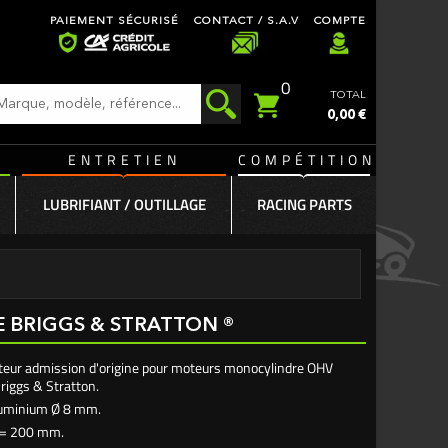
PAIEMENT SÉCURISÉ
CONTACT / S.A.V
COMPTE
0
TOTAL
0,00 €
ENTRETIEN
COMPÉTITION
LUBRIFIANT / OUTILLAGE
RACING PARTS
E BRIGGS & STRATTON ®
uteur admission d'origine pour moteurs monocylindre OHV
riggs & Stratton.
luminium Ø 8 mm.
 = 200 mm.