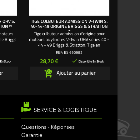
 OHV S.
TIGE CULBUTEUR ADMISSION V-TWIN S.
TIGE CU
TTON ®
40-44-49 ORIGINE BRIGGS & STRATTON
S. 29-
®
 moteurs
Tige culbuteur admission d'origine pour
Tige cul
ine Briggs
moteurs bicylindres V-Twin OHV séries 40 -
bicylindr
44 - 49 Briggs & Stratton. Tige en
origine
aluminium Ø 5,5 mm. Longueur = 158 mm.
REF:
BS 690982
Prix
Pri
28,70 €
33

 En Stock
Disponible En Stock
er
Ajouter au panier
SERVICE & LOGISTIQUE
Questions - Réponses
Garantie