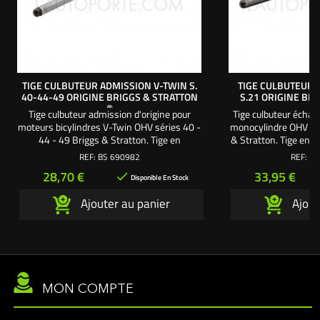
TIGE CULBUTEUR ADMISSION V-TWIN S.
TIGE CULBUTEUR
40-44-49 ORIGINE BRIGGS & STRATTON
S.21 ORIGINE BR
®
Tige culbuteur admission d'origine pour
Tige culbuteur écha
moteurs bicylindres V-Twin OHV séries 40 -
monocylindre OHV sér
44 - 49 Briggs & Stratton. Tige en
& Stratton. Tige en 
aluminium Ø 5,5 mm. Longueur = 158 mm.
= 20
REF:
BS 690982
REF:
BS
Prix
Prix
28,70 €
33,95 €

Disponible En Stock
Ajouter au panier
Ajout
MON COMPTE