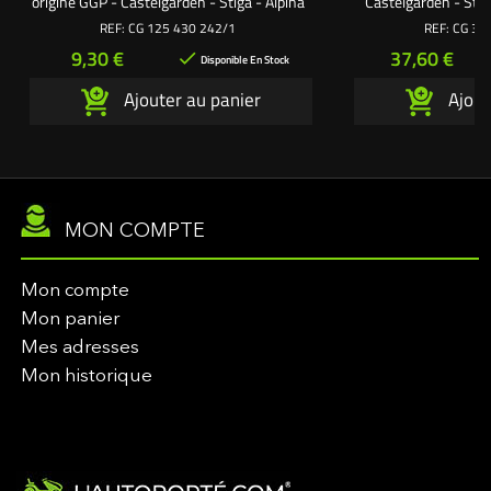
origine GGP - Castelgarden - Stiga - Alpina
Castelgarden - Stig
Ressort pour déflecteurs
origine : 3256000
REF:
CG 125 430 242/1
REF:
CG 32
coupe SD98 et SD108 Réf origine :
Prix
Prix
9,30 €
37,60 €

125430242/1
Disponible En Stock
Ajouter au panier
Ajout
MON COMPTE
Mon compte
Mon panier
Mes adresses
Mon historique