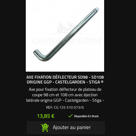
AXE FIXATION DÉFLECTEUR SD98 - SD108
ORIGINE GGP - CASTELGARDEN - STIGA ®
Axe pour fixation déflecteur de plateau de
coupe 98 cm et 108 cm avec éjection
latérale origine GGP - Castelgarden - Stiga -
Alpina Axe fixation pour déflecteurs
REF:
CG 125 510 073/0
coupe SD98 et SD108 Réf origine :
Prix
13,85 €

125510073/0
Disponible En Stock
Ajouter au panier