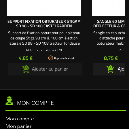
SUPPORT FIXATION OBTURATEUR STIGA ®
SANGLE 60 MM +
SD 98 - SD 108 CASTELGARDEN
DÉFLECTEUR & OB
Support de fixation obturateur pour plateau
Sangle en caoutchou
de coupe Stiga 98 cm & 108 cm éjection
d'attache pour fix
latérale SD 98 - SD 108 tracteur tondeuse
obturateur mulchin
autoportée. Se monte sur les
autoporté. Entraxe fi
REF:
CG 325 785 473/0
REF:
2
obturateurs 98 cm et 108 cm. Origine
Longueur crochet
Prix
Prix
4,85 €
8,75 €

Castelgarden Stiga ® - GGP - Honda -
fixation to
Rupture de stock
Viking. Référence origine : 325785473/0.
Ajouter au panier
Ajout
MON COMPTE
Mon compte
Mon panier