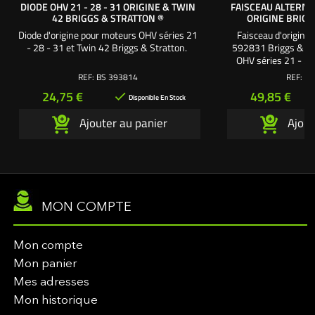
DIODE OHV 21 - 28 - 31 ORIGINE & TWIN
FAISCEAU ALTERNA
42 BRIGGS & STRATTON ®
ORIGINE BRIGG
Diode d'origine pour moteurs OHV séries 21
Faisceau d'origine
- 28 - 31 et Twin 42 Briggs & Stratton.
592831 Briggs & St
OHV séries 21 - 28
séries 40 - 44. 
REF:
BS 393814
REF:
BS
Prix
Prix
24,75 €
49,85 €

Disponible En Stock
Ajouter au panier
Ajout
MON COMPTE
Mon compte
Mon panier
Mes adresses
Mon historique