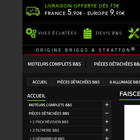
LIVRAISON OFFERTE DÈS 75€
5
9
FRANCE
,
90
€ - EUROPE
,90€
VUES ÉCLATÉES
DEVIS B&S
®
ORIGINE BRIGGS & STRATTON
MOTEURS COMPLETS B&S
PIÈCES DÉTACHÉES B&
ACCUEIL
PIÈCES DÉTACHÉES B&S
6 ALLUMAGE B&
FAISC
ACCUEIL
MOTEURS COMPLETS B&S
PIÈCES DÉTACHÉES B&S
2 PACK RÉVISION B&S
3 FILTRERIE B&S
5 DÉMARREUR B&S