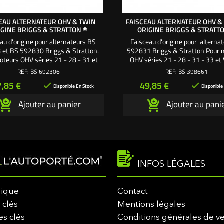
EAU ALTERNATEUR OHV & TWIN
FAISCEAU ALTERNATEUR OHV &
IGINE BRIGGS & STRATTON ®
ORIGINE BRIGGS & STRATT
au d'origine pour alternateurs BS
Faisceau d'origine pour alterna
et BS 592830 Briggs & Stratton.
592831 Briggs & Stratton Pour 
oteurs OHV séries 21 - 28 - 31 et
OHV séries 21 - 28 - 31 - 33 et
Twin HP 42 - 46 bicylindres.
séries 40 - 44. 29 - 30 - 35 
REF:
BS 692306
REF:
BS 398661
ix
Prix
7,85 €
49,85 €


Disponible En Stock
Disponible
Ajouter au panier
Ajouter au pani
INFOS LÉGALES
rique
Contact
 clés
Mentions légales
es clés
Conditions générales de v