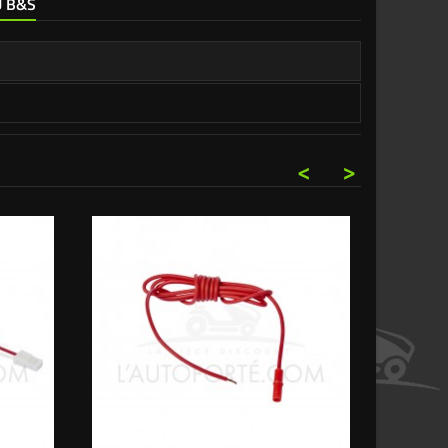
U B&S
<
>