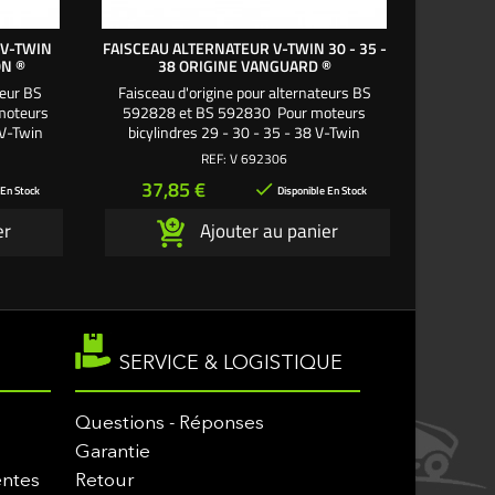
 V-TWIN
FAISCEAU ALTERNATEUR V-TWIN 30 - 35 -
DIODE & 
ON ®
38 ORIGINE VANGUARD ®
30 - 
teur BS
Faisceau d'origine pour alternateurs BS
Faiscea
moteurs
592828 et BS 592830 Pour moteurs
592829 po
 V-Twin
bicylindres 29 - 30 - 35 - 38 V-Twin
- 30
- 38
Vanguard
REF:
V 692306
Prix
Pri
37,85 €
69

 En Stock
Disponible En Stock
er
Ajouter au panier
SERVICE & LOGISTIQUE
Questions - Réponses
Garantie
entes
Retour