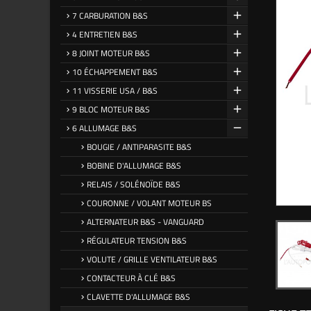
7 CARBURATION B&S
4 ENTRETIEN B&S
8 JOINT MOTEUR B&S
10 ÉCHAPPEMENT B&S
11 VISSERIE USA / B&S
9 BLOC MOTEUR B&S
6 ALLUMAGE B&S
BOUGIE / ANTIPARASITE B&S
BOBINE D'ALLUMAGE B&S
RELAIS / SOLÉNOÏDE B&S
COURONNE / VOLANT MOTEUR BS
ALTERNATEUR B&S - VANGUARD
RÉGULATEUR TENSION B&S
VOLUTE / GRILLE VENTILATEUR B&S
CONTACTEUR À CLÉ B&S
CLAVETTE D'ALLUMAGE B&S