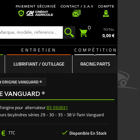
PAIEMENT SÉCURISÉ
CONTACT / S.A.V
COMPTE
0
TOTAL
0,00 €
ENTRETIEN
COMPÉTITION
LUBRIFIANT / OUTILLAGE
RACING PARTS
38 ORIGINE VANGUARD ®
NE VANGUARD ®
d'origine pour alternateur
BS 592831
urs bicylindres séries 29 - 30 - 35 - 38 V-Twin Vanguard
 €

TTC
Disponible En Stock