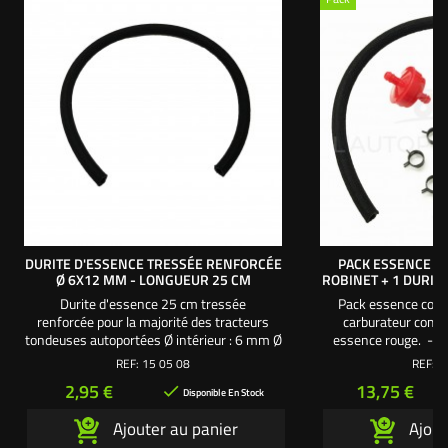
DURITE D'ESSENCE TRESSÉE RENFORCÉE
PACK ESSENCE : 1
Ø 6X12 MM - LONGUEUR 25 CM
ROBINET + 1 DURITE
Durite d'essence 25 cm tressée
Pack essence compl
renforcée pour la majorité des tracteurs
carburateur compre
tondeuses autoportées Ø intérieur : 6 mm Ø
essence rouge. - 1 
extérieur : 12 mm Longueur : 25 cm
1 durite d'essenc
REF:
15 05 08
REF:
1
Longueur 50 cm. - 
Prix
Prix
2,95 €
13,75 €

majorité des mod
Disponible En Stock
tondeuses autopo
Ajouter au panier
Ajout
exclusive L'a