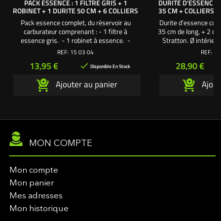
PACK ESSENCE : 1 FILTRE GRIS + 1
DURITE D'ESSENCE 
ROBINET + 1 DURITE 50 CM + 6 COLLIERS
35 CM + COLLIERS 
Pack essence complet, du réservoir au
Durite d'essence cou
carburateur comprenant : - 1 filtre à
35 cm de long, + 2 col
essence gris. - 1 robinet à essence. -
Stratton. Ø intérieur
1 durite d'essence tressée renforcée
12 mm. Durite d'es
REF:
15 03 04
REF:
BS
Longueur 50 cm. - 6 colliers. Pour tracteurs
tondeuses 
Prix
Prix
13,95 €
28,90 €

tondeuses autoportées Une création
Disponible En Stock
exclusive L'autoporté.com ®
Ajouter au panier
Ajout
MON COMPTE
Mon compte
Mon panier
Mes adresses
Mon historique