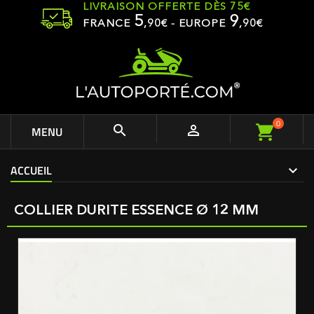
LIVRAISON OFFERTE DÈS 75€
5
9
FRANCE
,
90
€ - EUROPE
,90€
0


MENU
ACCUEIL
COLLIER DURITE ESSENCE Ø 12 MM