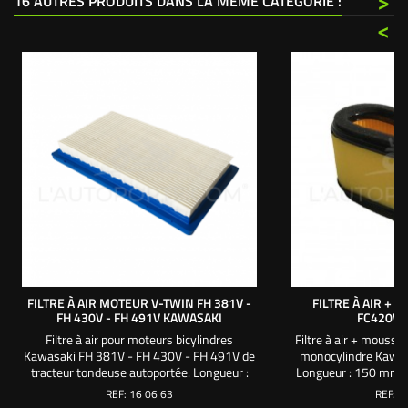
>
16 AUTRES PRODUITS DANS LA MÊME CATÉGORIE :
<
FILTRE À AIR MOTEUR V-TWIN FH 381V -
FILTRE À AIR + 
FH 430V - FH 491V KAWASAKI
FC420V 
Filtre à air pour moteurs bicylindres
Filtre à air + mousse
Kawasaki FH 381V - FH 430V - FH 491V de
monocylindre Kawas
tracteur tondeuse autoportée. Longueur :
Longueur : 150 mm. 
185 mm. Largeur : 108 mm. Hauteur : 25
Hauteur hors mouss
REF:
16 06 63
REF:
1
mm. Utilisez la mousse 160763
Hauteur tot