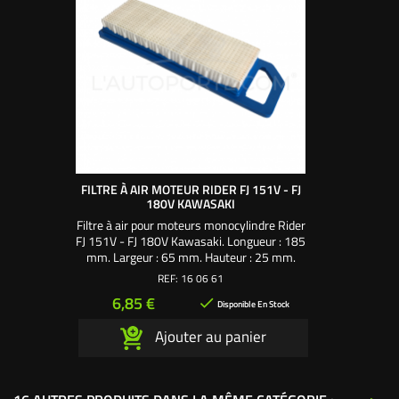
FILTRE À AIR MOTEUR RIDER FJ 151V - FJ
180V KAWASAKI
Filtre à air pour moteurs monocylindre Rider
FJ 151V - FJ 180V Kawasaki. Longueur : 185
mm. Largeur : 65 mm. Hauteur : 25 mm.
Longueur avec poignée : 215 mm. Utilisez la
REF:
16 06 61
mousse 160761
Prix
6,85 €

Disponible En Stock
Ajouter au panier