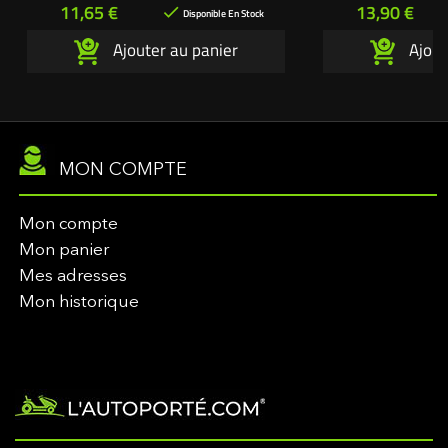
Prix
Prix
11,65 €
13,90 €

Disponible En Stock
Ajouter au panier
Ajout
MON COMPTE
Mon compte
Mon panier
Mes adresses
Mon historique