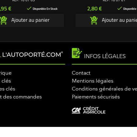
: 10 mm. Pour filtre à air 160663
air 160661
rix
Prix
,95 €
2,80 €


Disponible En Stock
Disponible
Ajouter au panier
Ajouter au pani
INFOS LÉGALES
rique
Contact
 clés
Mentions légales
es clés
Conditions générales de v
it des commandes
Paiements sécurisés
-2026 lautoporte.com. Tous droits réservés - Marque déposée - Propriété de M