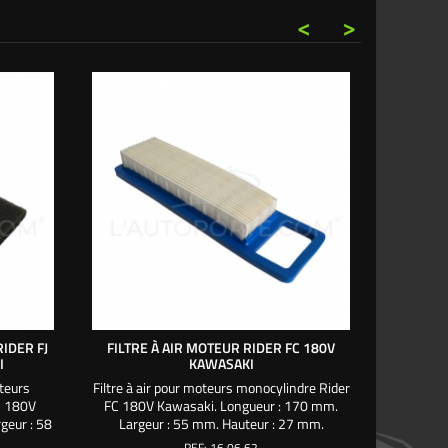
<
>
IDER FJ
FILTRE À AIR MOTEUR RIDER FC 180V
MOUSSE 
I
KAWASAKI
oteurs
Filtre à air pour moteurs monocylindre Rider
Mousse
J 180V
FC 180V Kawasaki. Longueur : 170 mm.
monocyl
geur : 58
Largeur : 55 mm. Hauteur : 27 mm.
Longue
ltre à
Longueur avec poignée : 205 mm. Utilisez la
Haut
REF:
16 06 62