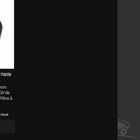
-TWIN
eurs
0V de
iltre à
n Stock
r