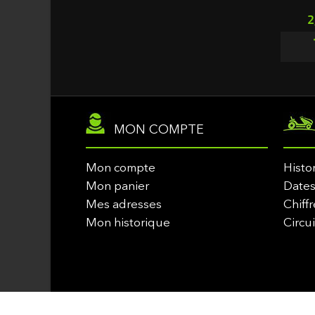
Hauteur 
P
2
MON COMPTE
Mon compte
Histo
Mon panier
Dates
Mes adresses
Chiffr
Mon historique
Circu
© Copyright 2010