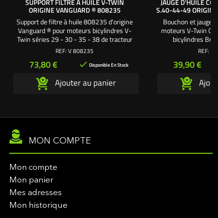
SUPPORT FILTRE À HUILE V-TWIN
JAUGE D'HUILE CO
ORIGINE VANGUARD ® 808235
S.40-44-49 ORIGIN
Support de filtre à huile 808235 d'origine
Bouchon et jauge d
Vanguard ® pour moteurs bicylindres V-
moteurs V-Twin OHV
Twin séries 29 - 30 - 35 - 38 de tracteur
bicylindres Br
tondeuse autoportée. série 29 : 14 cv. série
REF:
V 808235
REF:
BS
30 : 16 cv. série 35 : 18 cv. série 38 : 23 cv.
Prix
Prix
73,80 €
39,90 €

Disponible En Stock
Ajouter au panier
Ajout
MON COMPTE
Mon compte
Mon panier
Mes adresses
Mon historique