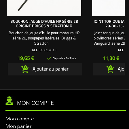
BOUCHON JAUGE D'HUILE HP SÉRIE 28
JOINT TORIQUE JAUG
ORIGINE BRIGGS & STRATTON ®
29-30-35-3
Bouchon de jauge d'huile pour moteurs HP
Joint torique de jaug
série 28, soupapes latérales, Briggs &
bicylindres séries 29
Stratton.
Vanguard. série 29 : 1
série 35 : 18 cv.
REF:
BS 692013
REF:
V
Prix
Prix
19,65 €
11,30 €

Disponible En Stock
Ajouter au panier
Ajout
MON COMPTE
Mon compte
Mon panier