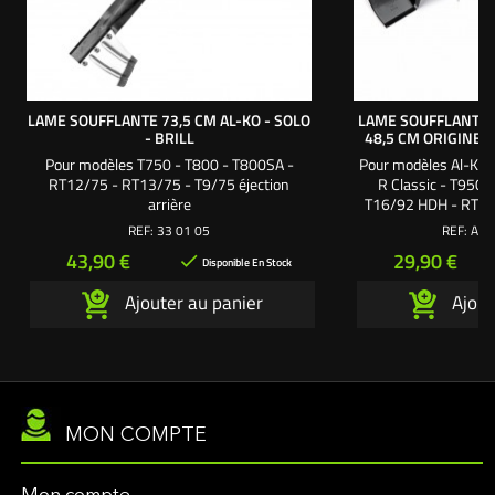
LAME SOUFFLANTE 73,5 CM AL-KO - SOLO
LAME SOUFFLANTE 
- BRILL
48,5 CM ORIGINE A
Pour modèles T750 - T800 - T800SA -
Pour modèles Al-Ko 
RT12/75 - RT13/75 - T9/75 éjection
R Classic - T950 
arrière
T16/92 HDH - RT17
arrière, coupe 92 
REF:
33 01 05
REF:
ALK
gauche et droite en 4
Prix
Prix
43,90 €
29,90 €

Brill
Disponible En Stock
Ajouter au panier
Ajout
MON COMPTE