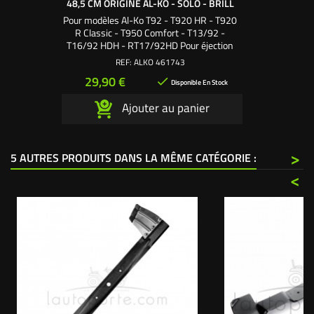
48,5 CM ORIGINE AL-KO - SOLO - BRILL
Pour modèles Al-Ko T92 - T920 HR - T920
R Classic - T950 Comfort - T13/92 -
T16/92 HDH - RT17/92HD Pour éjection
arrière, coupe 92 cm Utilisez 2 lames
REF:
ALKO 461743
gauche et droite en 48,5 cm Origine Al-Ko -
Prix
29,90 €

Brill - Solo
Disponible En Stock
Ajouter au panier
>
5 AUTRES PRODUITS DANS LA MÊME CATÉGORIE :
<