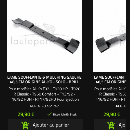
LAME SOUFFLANTE & MULCHING GAUCHE
LAME SOUFFLANTE 
48,5 CM ORIGINE AL-KO - SOLO - BRILL
48,5 CM ORIGINE A
Pour modèles Al-Ko T92 - T920 HR - T920
Pour modèles Al-Ko 
R Classic - T950 Comfort - T13/92 -
R Classic - T950 
T16/92 HDH - RT17/92HD Pour éjection
T16/92 HDH - RT17
arrière, coupe 92 cm Utilisez 2 lames
arrière, coupe 92 
REF:
ALKO 461742
REF:
ALK
gauche et droite en 48,5 cm Origine Al-Ko -
gauche et droite en 4
Prix
Prix
29,90 €
29,90 €

Brill - Solo
Brill
Disponible En Stock
Ajouter au panier
Ajout