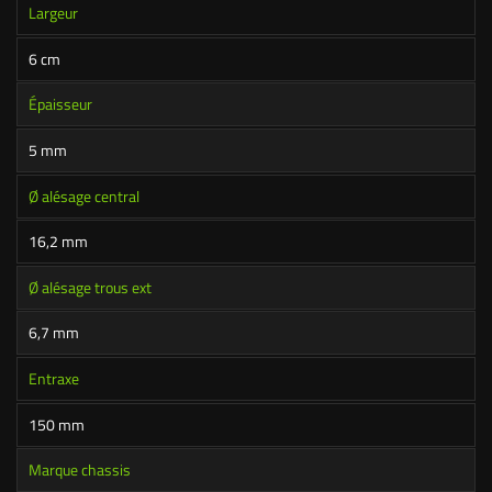
Largeur
6 cm
Épaisseur
5 mm
Ø alésage central
16,2 mm
Ø alésage trous ext
6,7 mm
Entraxe
150 mm
Marque chassis