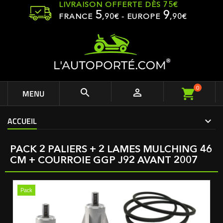
LIVRAISON OFFERTE DÈS 75€
5
9
FRANCE
,
90
€ - EUROPE
,90€
0


MENU
ACCUEIL
PACK 2 PALIERS + 2 LAMES MULCHING 46
CM + COURROIE GGP J92 AVANT 2007
Pack