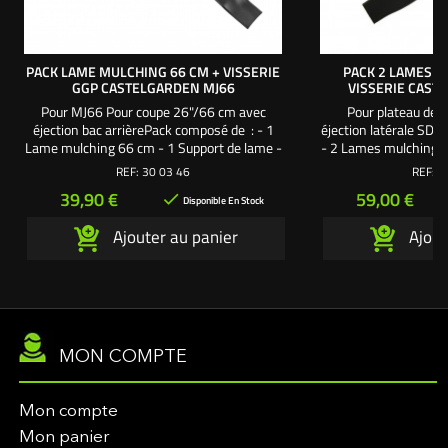
PACK LAME MULCHING 66 CM + VISSERIE
PACK 2 LAMES M
GGP CASTELGARDEN MJ66
VISSERIE CAST
Pour MJ66 Pour coupe 26"/66 cm avec
Pour plateau de 
éjection bac arrièrePack composé de : - 1
éjection latérale SD
Lame mulching 66 cm - 1 Support de lame -
- 2 Lames mulching 5
1 Vis de lame 38 mm pas à droite - 1
lame. - 2 Vis de lame
REF:
30 03 46
REF:
3
Rondelle large - 1 Rondelle frein Une
2 Rondelles larges.
Prix
Prix
39,90 €
59,00 €

création exclusive L'autoporté.com ®
Une création exclus
Disponible En Stock
Ajouter au panier
Ajout
MON COMPTE
Mon compte
Mon panier