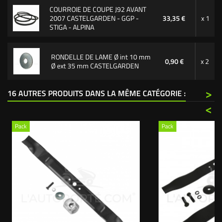
COURROIE DE COUPE J92 AVANT
2007 CASTELGARDEN - GGP -
33,35 €
x 1
STIGA - ALPINA
RONDELLE DE LAME Ø int 10 mm
0,90 €
x 2
Ø ext 35 mm CASTELGARDEN
>
16 AUTRES PRODUITS DANS LA MÊME CATÉGORIE :
<
Pack
Pack