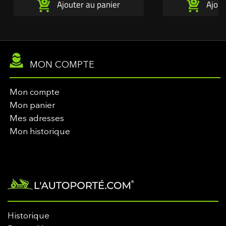
Ajouter au panier
Ajout
coupe. Une création exclusive
création exclusiv
L'autoporté.com ®
MON COMPTE
Mon compte
Mon panier
Mes adresses
Mon historique
Historique