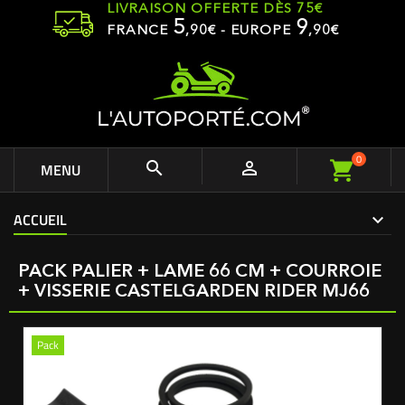
LIVRAISON OFFERTE DÈS 75€
5
9
FRANCE
,
90
€ - EUROPE
,90€
0


MENU
ACCUEIL
PACK PALIER + LAME 66 CM + COURROIE
+ VISSERIE CASTELGARDEN RIDER MJ66
Pack