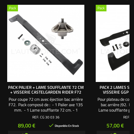
Pack
Pack
PACK PALIER + LAME SOUFFLANTE 72 CM
PACK 2 LAMES SO
+ VISSERIE CASTELGARDEN RIDER F72
VISSERIE GGP C
Pour coupe 72 cm avec éjection bac arrière
Pour plateau de coup
F72. Pack composé de : - 1 Palier axe 135
bac arrière J92. P
mm. - 1 Lame soufflante 72 cm. - 1
Lame soufflante ga
Support de lame. - 1 Vis de lame 38 mm pas
soufflante droite 4
REF:
CG 30 03 36
REF:
3
à droite. - 1 Rondelle large. - 1 Rondelle
lame. - 1 Vis de lam
Prix
Prix
89,00 €
57,00 €

frein. - 1 Clavette demi-lune. - 1 Clavette
- 1 Vis de lame 38 
Disponible En Stock
ovale. - 4 vis fixation palier sur carter de
Rondelles larges. - 