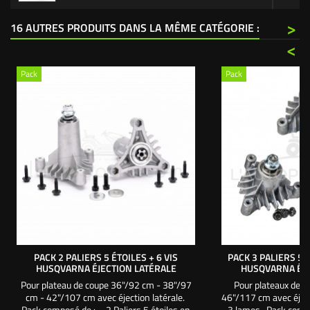
>
16 AUTRES PRODUITS DANS LA MÊME CATÉGORIE :
<
Pack
Pack
PACK 2 PALIERS 5 ÉTOILES + 6 VIS
PACK 3 PALIERS 5*
HUSQVARNA ÉJECTION LATÉRALE
HUSQVARNA ÉJE
Pour plateau de coupe 36"/92 cm - 38"/97
Pour plateaux de 
cm - 42"/107 cm avec éjection latérale.
46"/117 cm avec éject
Pack composé de : - 2 Paliers 5 étoiles en
3 lames. Pack compo