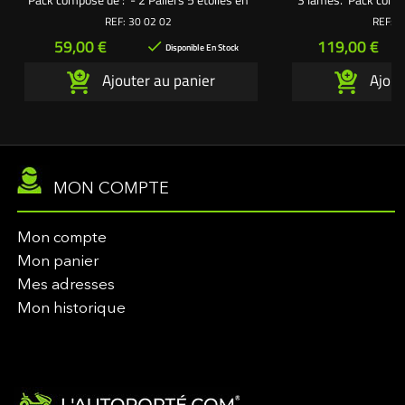
aluminium 3 fixations hauteur 180 mm. - 2
étoiles en aluminiu
REF:
30 02 02
REF:
3
Écrous de palier. - 2 Rondelles de palier. - 2
120 mm - 9 Vis de pa
Prix
Prix
59,00 €
119,00 €

Vis de lame 32 mm. - 2 Rondelles larges. -
Vis et rondelles d
Disponible En Stock
2 Rondelles frein. - 6 Vis autoforeuses
exclusive L'a
Ajouter au panier
Ajout
fixation palier sur carter de coupe. Une
création...
MON COMPTE
Mon compte
Mon panier
Mes adresses
Mon historique