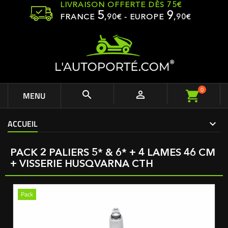
LIVRAISON OFFERTE DÈS 75€
5
9
FRANCE
,
90
€ - EUROPE
,90€
0


MENU
ACCUEIL
PACK 2 PALIERS 5* & 6* + 4 LAMES 46 CM
+ VISSERIE HUSQVARNA CTH
Pack